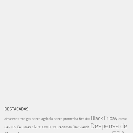
DESTACADAS
Black Friday
banco agricola
banco promerica
almacenes tropigas
Bebidas
camas
Despensa de
claro
Celulares
Davivienda
CARNES
COVID-19
Credisiman