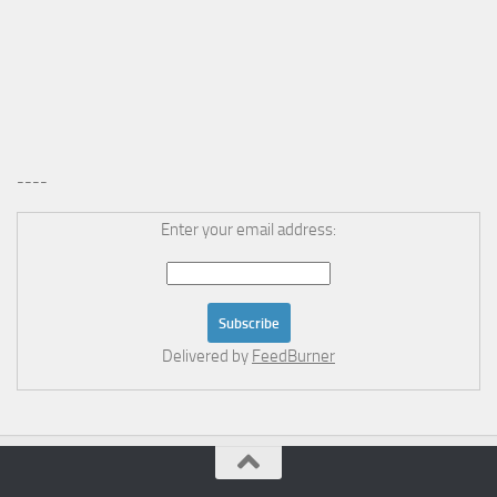
----
Enter your email address:
Delivered by
FeedBurner