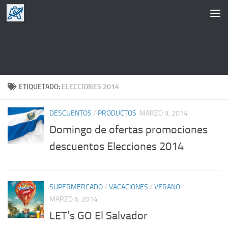
Saltar al contenido
ETIQUETADO:
ELECCIONES 2014
DESCUENTOS
/
PRODUCTOS
MARZO 9, 2014
Domingo de ofertas promociones
descuentos Elecciones 2014
SUPERMERCADO
/
VACACIONES
/
VERANO
MARZO 6, 2014
LET’s GO El Salvador