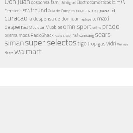
EPA
Don Juan
despensa familiar
Electrodomesticos
digicel
la
freund
Ferreteria EPA
Guia de Compras
HOMECENTER
Juguetes
curacao
maxi
la despensa de don juan
laptops
LG
prado
omnisport
despensa
Muebles
Movistar
online
sears
raf
prisma moda
RadioShack
samsung
radio shack
super selectos
siman
tigo
vidri
tropigas
Viernes
walmart
Negro
MÁS