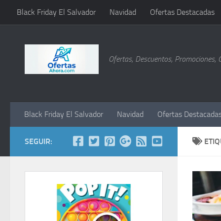
Black Friday El Salvador
Navidad
Ofertas Destacadas
Saltar al contenido
Ofertas, Descuentos, Promociones, 
Black Friday El Salvador
Navidad
Ofertas Destacada
SEGUIR:
ETI