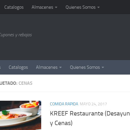
Catalogos
Almacenes
Quienes Somos
Cupones y rebajas
s
Catalogos
Almacenes
Quienes Somos
QUETADO:
CENAS
COMIDA RAPIDA
MAYO 24, 2017
KREEF Restaurante (Desayun
y Cenas)