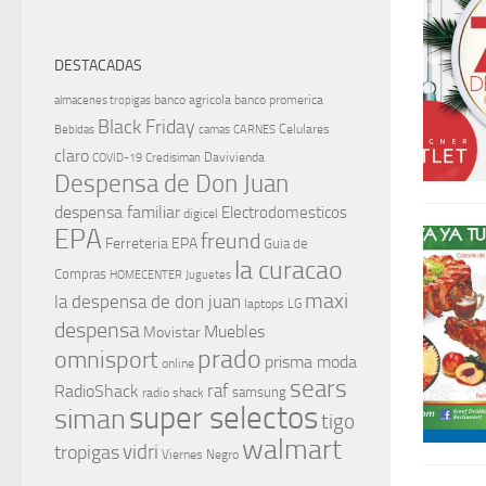
DESTACADAS
banco agricola
banco promerica
almacenes tropigas
Black Friday
Celulares
Bebidas
camas
CARNES
claro
Davivienda
COVID-19
Credisiman
Despensa de Don Juan
despensa familiar
Electrodomesticos
digicel
EPA
freund
Ferreteria EPA
Guia de
la curacao
Compras
HOMECENTER
Juguetes
maxi
la despensa de don juan
laptops
LG
despensa
Muebles
Movistar
prado
omnisport
prisma moda
online
sears
raf
RadioShack
samsung
radio shack
super selectos
siman
tigo
walmart
vidri
tropigas
Viernes Negro