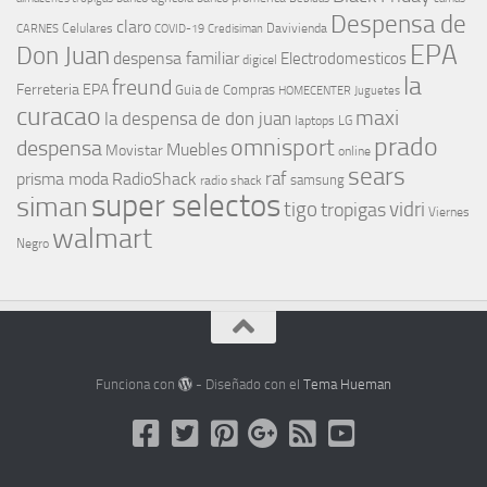
Despensa de
claro
Celulares
Davivienda
CARNES
COVID-19
Credisiman
EPA
Don Juan
despensa familiar
Electrodomesticos
digicel
la
freund
Ferreteria EPA
Guia de Compras
HOMECENTER
Juguetes
curacao
maxi
la despensa de don juan
laptops
LG
prado
omnisport
despensa
Muebles
Movistar
online
sears
raf
prisma moda
RadioShack
samsung
radio shack
super selectos
siman
tigo
vidri
tropigas
Viernes
walmart
Negro
Funciona con
- Diseñado con el
Tema Hueman