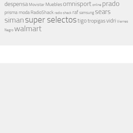
prado
omnisport
despensa
Muebles
Movistar
online
sears
raf
prisma moda
RadioShack
samsung
radio shack
super selectos
siman
tigo
vidri
tropigas
Viernes
walmart
Negro
MÁS