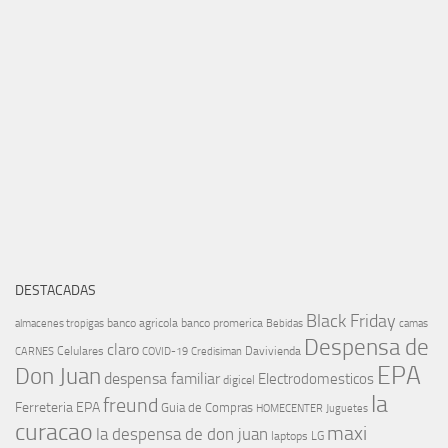
DESTACADAS
Black Friday
banco agricola
banco promerica
almacenes tropigas
Bebidas
camas
Despensa de
claro
Celulares
Davivienda
CARNES
COVID-19
Credisiman
EPA
Don Juan
despensa familiar
Electrodomesticos
digicel
la
freund
Ferreteria EPA
Guia de Compras
HOMECENTER
Juguetes
curacao
maxi
la despensa de don juan
laptops
LG