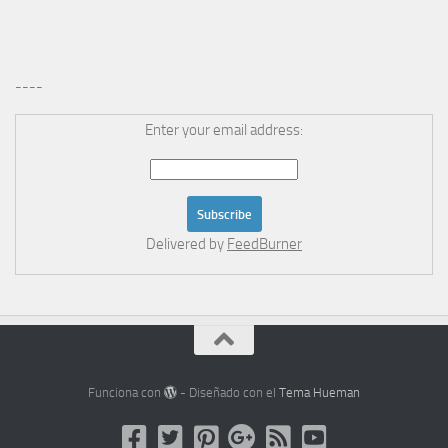
----
Enter your email address:
Delivered by
FeedBurner
Funciona con
- Diseñado con el
Tema Hueman