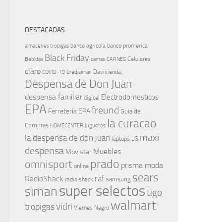
DESTACADAS
banco agricola
banco promerica
almacenes tropigas
Black Friday
Celulares
Bebidas
camas
CARNES
claro
Davivienda
COVID-19
Credisiman
Despensa de Don Juan
despensa familiar
Electrodomesticos
digicel
EPA
freund
Ferreteria EPA
Guia de
la curacao
Compras
HOMECENTER
Juguetes
maxi
la despensa de don juan
laptops
LG
despensa
Muebles
Movistar
prado
omnisport
prisma moda
online
sears
raf
RadioShack
samsung
radio shack
super selectos
siman
tigo
walmart
vidri
tropigas
Viernes Negro