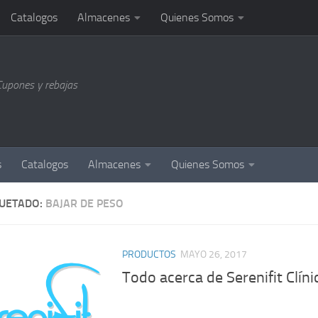
Catalogos
Almacenes
Quienes Somos
Cupones y rebajas
s
Catalogos
Almacenes
Quienes Somos
QUETADO:
BAJAR DE PESO
PRODUCTOS
MAYO 26, 2017
Todo acerca de Serenifit Clíni