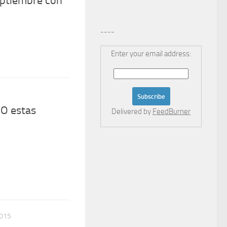
ptiembre con
----
Enter your email address:
O estas
Delivered by
FeedBurner
2015