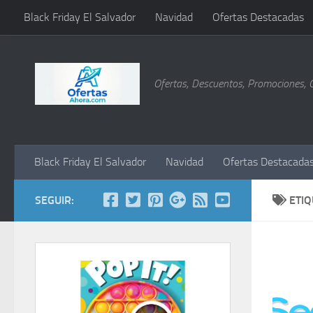
Black Friday El Salvador
Navidad
Ofertas Destacadas
Saltar al contenido
Ofertas, Descuentos, Promociones, 
Black Friday El Salvador
Navidad
Ofertas Destacada
SEGUIR:
ETI