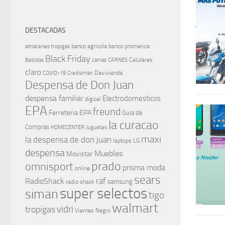
DESTACADAS
banco agricola
banco promerica
almacenes tropigas
Black Friday
Celulares
Bebidas
camas
CARNES
claro
Davivienda
COVID-19
Credisiman
Despensa de Don Juan
despensa familiar
Electrodomesticos
digicel
EPA
freund
Ferreteria EPA
Guia de
la curacao
Compras
HOMECENTER
Juguetes
maxi
la despensa de don juan
laptops
LG
despensa
Muebles
Movistar
prado
omnisport
prisma moda
online
sears
raf
RadioShack
samsung
radio shack
super selectos
siman
tigo
walmart
vidri
tropigas
Viernes Negro