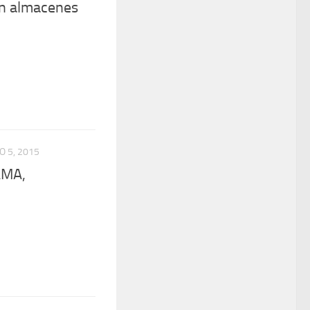
n almacenes
 5, 2015
AMA,