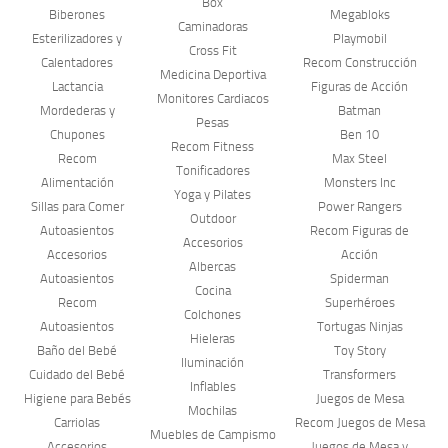
Box
Biberones
Megabloks
Caminadoras
Esterilizadores y
Playmobil
Cross Fit
Calentadores
Recom Construcción
Medicina Deportiva
Lactancia
Figuras de Acción
Monitores Cardiacos
Mordederas y
Batman
Pesas
Chupones
Ben 10
Recom Fitness
Recom
Max Steel
Tonificadores
Alimentación
Monsters Inc
Yoga y Pilates
Sillas para Comer
Power Rangers
Outdoor
Autoasientos
Recom Figuras de
Accesorios
Accesorios
Acción
Albercas
Autoasientos
Spiderman
Cocina
Recom
Superhéroes
Colchones
Autoasientos
Tortugas Ninjas
Hieleras
Baño del Bebé
Toy Story
Iluminación
Cuidado del Bebé
Transformers
Inflables
Higiene para Bebés
Juegos de Mesa
Mochilas
Carriolas
Recom Juegos de Mesa
Muebles de Campismo
Accesorios
Juegos de Mesa y