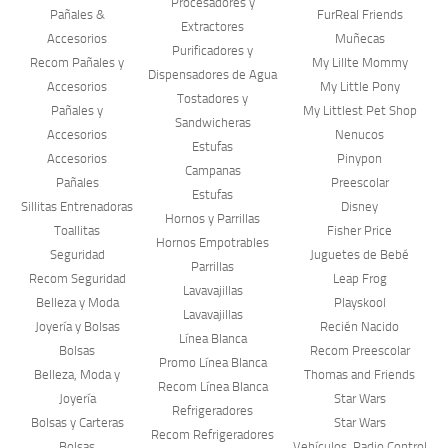
Procesadores y
Pañales &
FurReal Friends
Extractores
Accesorios
Muñecas
Purificadores y
Recom Pañales y
My Lillte Mommy
Dispensadores de Agua
Accesorios
My Little Pony
Tostadores y
Pañales y
My Littlest Pet Shop
Sandwicheras
Accesorios
Nenucos
Estufas
Accesorios
Pinypon
Campanas
Pañales
Preescolar
Estufas
Sillitas Entrenadoras
Disney
Hornos y Parrillas
Toallitas
Fisher Price
Hornos Empotrables
Seguridad
Juguetes de Bebé
Parrillas
Recom Seguridad
Leap Frog
Lavavajillas
Belleza y Moda
Playskool
Lavavajillas
Joyería y Bolsas
Recién Nacido
Línea Blanca
Bolsas
Recom Preescolar
Promo Línea Blanca
Belleza, Moda y
Thomas and Friends
Recom Línea Blanca
Joyería
Star Wars
Refrigeradores
Bolsas y Carteras
Star Wars
Recom Refrigeradores
Bolsas
Vehículos, Radio Control