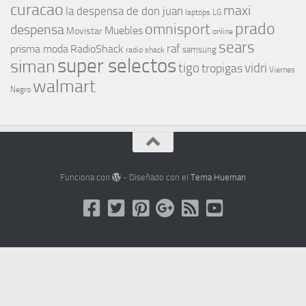
curacao
maxi
la despensa de don juan
laptops
LG
prado
omnisport
despensa
Muebles
Movistar
online
sears
raf
prisma moda
RadioShack
samsung
radio shack
super selectos
siman
tigo
vidri
tropigas
Viernes
walmart
Negro
Funciona con
- Diseñado con el
Tema Hueman