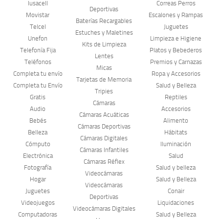
Iusacell
Correas Perros
Deportivas
Movistar
Escalones y Rampas
Baterías Recargables
Telcel
Juguetes
Estuches y Maletines
Unefon
Limpieza e Higiene
Kits de Limpieza
Telefonía Fija
Platos y Bebederos
Lentes
Teléfonos
Premios y Carnazas
Micas
Completa tu envío
Ropa y Accesorios
Tarjetas de Memoria
Completa tu Envío
Salud y Belleza
Tripies
Gratis
Reptiles
Cámaras
Audio
Accesorios
Cámaras Acuáticas
Bebés
Alimento
Cámaras Deportivas
Belleza
Hábitats
Cámaras Digitales
Cómputo
Iluminación
Cámaras Infantiles
Electrónica
Salud
Cámaras Réflex
Fotografía
Salud y belleza
Videocámaras
Hogar
Salud y Belleza
Videocámaras
Juguetes
Conair
Deportivas
Videojuegos
Liquidaciones
Videocámaras Digitales
Computadoras
Salud y Belleza