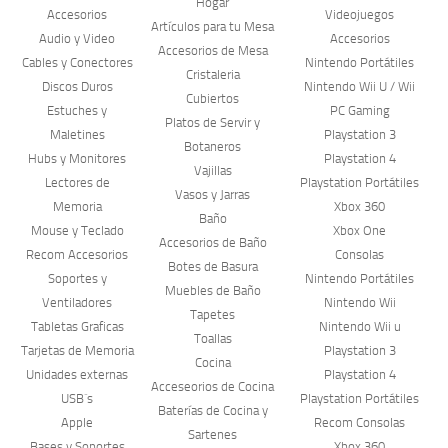
Hogar
Accesorios
Videojuegos
Artículos para tu Mesa
Audio y Video
Accesorios
Accesorios de Mesa
Cables y Conectores
Nintendo Portátiles
Cristaleria
Discos Duros
Nintendo Wii U / Wii
Cubiertos
Estuches y
PC Gaming
Platos de Servir y
Maletines
Playstation 3
Botaneros
Hubs y Monitores
Playstation 4
Vajillas
Lectores de
Playstation Portátiles
Vasos y Jarras
Memoria
Xbox 360
Baño
Mouse y Teclado
Xbox One
Accesorios de Baño
Recom Accesorios
Consolas
Botes de Basura
Soportes y
Nintendo Portátiles
Muebles de Baño
Ventiladores
Nintendo Wii
Tapetes
Tabletas Graficas
Nintendo Wii u
Toallas
Tarjetas de Memoria
Playstation 3
Cocina
Unidades externas
Playstation 4
Acceseorios de Cocina
USB´s
Playstation Portátiles
Baterías de Cocina y
Apple
Recom Consolas
Sartenes
Bases y Soportes
Xbox 360