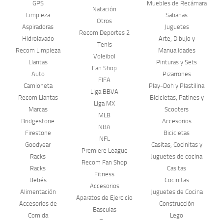
GPS
Muebles de Recámara
Natación
Limpieza
Sabanas
Otros
Aspiradoras
Juguetes
Recom Deportes 2
Hidrolavado
Arte, Dibujo y
Tenis
Recom Limpieza
Manualidades
Voleibol
Llantas
Pinturas y Sets
Fan Shop
Auto
Pizarrones
FIFA
Camioneta
Play-Doh y Plastilina
Liga BBVA
Recom Llantas
Bicicletas, Patines y
Liga MX
Marcas
Scooters
MLB
Bridgestone
Accesorios
NBA
Firestone
Bicicletas
NFL
Goodyear
Casitas, Cocinitas y
Premiere League
Racks
Juguetes de cocina
Recom Fan Shop
Racks
Casitas
Fitness
Bebés
Cocinitas
Accesorios
Alimentación
Juguetes de Cocina
Aparatos de Ejercicio
Accesorios de
Construcción
Basculas
Comida
Lego