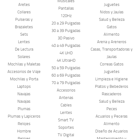
Musicales
Aretes
Juguetes
Pantallas
Collares
Nidos y Jaulas
120Hz
Pulseras y
Salud y Belleza
20 a 29 Pulgadas
Brazaletes
Gatos
30 a 39 Pulgadas
Sets
Alimento
3D Pasivo
Lentes
Arena y Areneros
40 a 49 Pulgadas
De Lectura
Casas, Transportadoras y
4K UHD
Solares
Jaulas
4K UltraHD
Mochilas y Maletas
Correas Gatos
50 a 59 Pulgadas
Accesorios de Viaje
Juguetes
60 a 69 Pulgadas
Mochilas y Porta
Limpieza e Higiene
70 a 79 Pulgadas
Laptops
Platos y Bebederos
Accesorios
Navajas
Rascaderos
Antenas
Navajas
Salud y Belleza
Cables
Plumas
Peces
Lentes
Plumas y Lapiceros
Acuarios y Peceras
Smart TV
Relojes
Alimento
Soportes
Hombre
Diseño de Acuarios
TV Digital
Relojes
Mantenimiento y