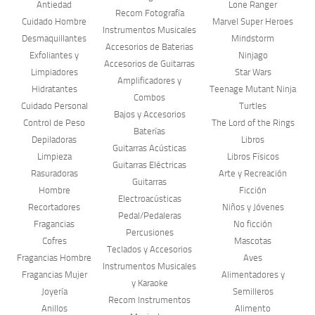
Antiedad
Lone Ranger
Recom Fotografía
Cuidado Hombre
Marvel Super Heroes
Instrumentos Musicales
Desmaquillantes
Mindstorm
Accesorios de Baterias
Exfoliantes y
Ninjago
Accesorios de Guitarras
Limpiadores
Star Wars
Amplificadores y
Hidratantes
Teenage Mutant Ninja
Combos
Cuidado Personal
Turtles
Bajos y Accesorios
Control de Peso
The Lord of the Rings
Baterías
Depiladoras
Libros
Guitarras Acústicas
Limpieza
Libros Físicos
Guitarras Eléctricas
Rasuradoras
Arte y Recreación
Guitarras
Hombre
Ficción
Electroacústicas
Recortadores
Niños y Jóvenes
Pedal/Pedaleras
Fragancias
No ficción
Percusiones
Cofres
Mascotas
Teclados y Accesorios
Fragancias Hombre
Aves
Instrumentos Musicales
Fragancias Mujer
Alimentadores y
y Karaoke
Joyería
Semilleros
Recom Instrumentos
Anillos
Alimento