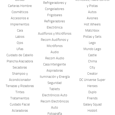
Refrigeradores y
Carteras Hombre
y Pistas
Congeladores
Cosméticos
Autos
Frigobares
Accesorios e
Aviones
Refrigeradores
Implementos
Hot Wheels
Electrónica
Cara
Matchbox
Audífonos y Micrófonos
Labios
Pistas y Sets
Recom Audífonos y
Ojos
Lego
Micrófonos
Uñas
Mundo Lego
Audio
Cuidado de Cabello
Castle
Recom Audio
Plancha Alaciadora
Chima
Casa Inteligente
Secadoras
City
Aspiradoras
Shampoo y
Creator
Iluminación y Energía
Acondicionador
DC Universe Super
Seguridad
Tenazas y Rizadoras
Heroes
Tablets
Tintes
Duplo
Electrónicos Auto
Tratamientos
Friends
Recom Electrónicos
Cuidado Facial
Galaxy Squad
Auto
Aclaradoras
Hobbit
Fotografía