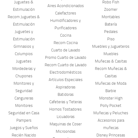
Juguetes &
Robo Fish
Aires Acondicionados
Estimulación
Zoomer
Calefactores
Recom Juguetes &
Montables
Humidificadores y
Estimulación
Batería
Purificadores
Juguetes y
Pedales
Cocina
Estimulación
Piso
Recom Cocina
Gimnasios y
Muebles y Jugueteros
Cuarto de Lavado
Columpios
Muebles
Promo Cuarto de Lavado
Juguetes
Muñecas & Casitas
Recom Cuarto de Lavado
Mordederas y
Recom Muñecas &
Electrodomésticos
Chupones
Casitas
Artículos Especiales
Monitores y
Muñecas de Moda
Aspiradoras
Seguridad
Barbie
Batidoras
Cangureras
Monster High
Cafeteras y Teteras
Monitores
Polly Pocket
Hornos Tostadores
Seguridad en Casa
Muñecas y Peluches
Licuadoras
Pampers
Accesorios para
Maquinas de Coser
Juegos y Sueños
muñecas
Microondas
Recién Nacido
Disney Princesas