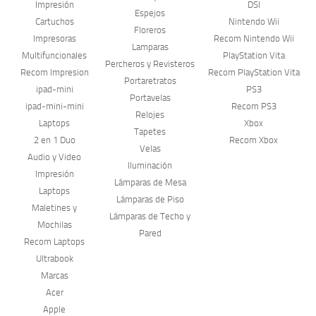
Impresión
DSI
Espejos
Cartuchos
Nintendo Wii
Floreros
Impresoras
Recom Nintendo Wii
Lamparas
Multifuncionales
PlayStation Vita
Percheros y Revisteros
Recom Impresion
Recom PlayStation Vita
Portaretratos
ipad-mini
PS3
Portavelas
ipad-mini-mini
Recom PS3
Relojes
Laptops
Xbox
Tapetes
2 en 1 Duo
Recom Xbox
Velas
Audio y Video
Iluminación
Impresión
Lámparas de Mesa
Laptops
Lámparas de Piso
Maletines y
Lámparas de Techo y
Mochilas
Pared
Recom Laptops
Ultrabook
Marcas
Acer
Apple