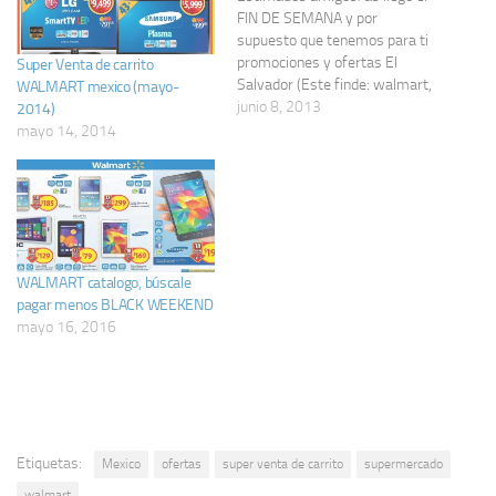
FIN DE SEMANA y por
supuesto que tenemos para ti
promociones y ofertas El
Super Venta de carrito
Salvador (Este finde: walmart,
WALMART mexico (mayo-
digicel, super selectos, tigo,
junio 8, 2013
2014)
siman, max, tropigas,
mayo 14, 2014
omnisport y mas...) siguen los
descuentos para buscar el
regalo de papá, promociones
por el mes del padre - TODO
JUNIO.…
WALMART catalogo, búscale
pagar menos BLACK WEEKEND
mayo 16, 2016
Etiquetas:
Mexico
ofertas
super venta de carrito
supermercado
walmart