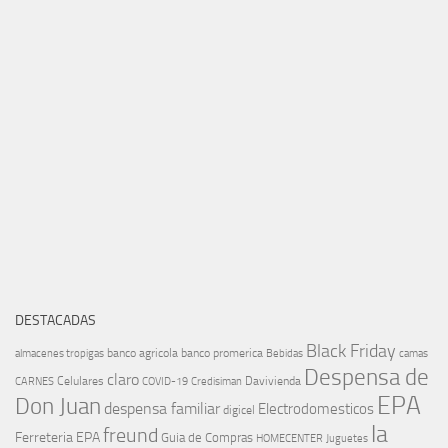
DESTACADAS
Black Friday
banco agricola
banco promerica
almacenes tropigas
Bebidas
camas
Despensa de
claro
Celulares
Davivienda
CARNES
COVID-19
Credisiman
EPA
Don Juan
despensa familiar
Electrodomesticos
digicel
la
freund
Ferreteria EPA
Guia de Compras
HOMECENTER
Juguetes