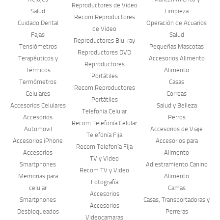
Reproductores de Video
Salud
Limpieza
Recom Reproductores
Cuidado Dental
Operación de Acuarios
de Video
Fajas
Salud
Reproductores Blu-ray
Tensiómetros
Pequeñas Mascotas
Reproductores DVD
Terapéuticos y
Accesorios Alimento
Reproductores
Térmicos
Alimento
Portátiles
Termómetros
Casas
Recom Reproductores
Celulares
Correas
Portátiles
Accesorios Celulares
Salud y Belleza
Telefonía Celular
Accesorios
Perros
Recom Telefonía Celular
Automovil
Accesorios de Viaje
Telefonía Fija
Accesorios iPhone
Accesorios para
Recom Telefonía Fija
Accesorios
Alimento
TV y Video
Smartphones
Adiestramiento Canino
Recom TV y Video
Memorias para
Alimento
Fotografía
celular
Camas
Accesorios
Smartphones
Casas, Transportadoras y
Accesorios
Desbloqueados
Perreras
Videocamaras