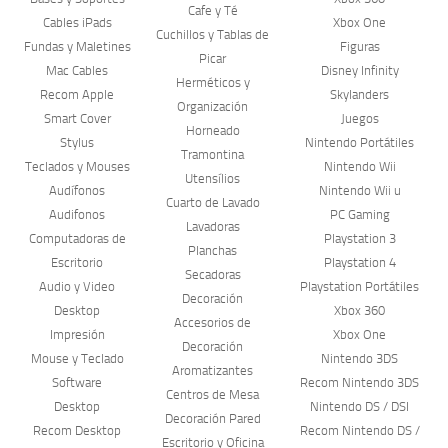
Cafe y Té
Cables iPads
Xbox One
Cuchillos y Tablas de
Fundas y Maletines
Figuras
Picar
Mac Cables
Disney Infinity
Herméticos y
Recom Apple
Skylanders
Organización
Smart Cover
Juegos
Horneado
Stylus
Nintendo Portátiles
Tramontina
Teclados y Mouses
Nintendo Wii
Utensílios
Audífonos
Nintendo Wii u
Cuarto de Lavado
Audifonos
PC Gaming
Lavadoras
Computadoras de
Playstation 3
Planchas
Escritorio
Playstation 4
Secadoras
Audio y Video
Playstation Portátiles
Decoración
Desktop
Xbox 360
Accesorios de
Impresión
Xbox One
Decoración
Mouse y Teclado
Nintendo 3DS
Aromatizantes
Software
Recom Nintendo 3DS
Centros de Mesa
Desktop
Nintendo DS / DSI
Decoración Pared
Recom Desktop
Recom Nintendo DS /
Escritorio y Oficina