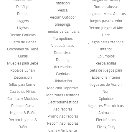
Natación
De Viaje
Rompecabezas
Pesca
Dobles
Juegos de Mesa Adultos
Recom Outdoor
Joggers
Juegos para exterior
Sleepings
Ligeras
Recom Juegos al Aire
Tiendas de Campaña
Recom Carriolas
Libre
Trampolines
Cuarto de Bebés
Juegos para Exterior e
Videocámaras
Colchones de Bebé
Interior
Deportivas
Cunas
Columpios
Running
Muebles para Bebé
Resbaladillas
Accesorios
Ropa de Cuna y
Sets de Juegos para
Carriolas
Decoración
Exterior e Interior
Hidratación
Sillas para Comer
Juguetes de Acción
Medicina Deportiva
Cuarto de Niños
Nerf
Monitores Cardiacos
Camitas y Muebles
Xploderz
Electrodomésticos
Ropa de Cama
Juguetes Electrónicos
Aspiradoras
Higiene & Baño
Animales
Promo Aspiradoras
Recom Higiene &
Electrónicos
Recom Aspiradoras
Baño
Flying Fairy
Clima y Ambiente