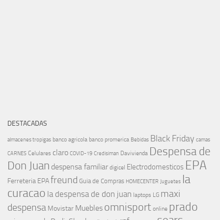
DESTACADAS
Black Friday
banco agricola
banco promerica
almacenes tropigas
Bebidas
camas
Despensa de
claro
Celulares
Davivienda
CARNES
COVID-19
Credisiman
EPA
Don Juan
despensa familiar
Electrodomesticos
digicel
la
freund
Ferreteria EPA
Guia de Compras
HOMECENTER
Juguetes
curacao
maxi
la despensa de don juan
laptops
LG
prado
omnisport
despensa
Muebles
Movistar
online