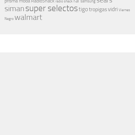
sears
raf
prisma moda
RadioShack
samsung
radio shack
super selectos
siman
tigo
vidri
tropigas
Viernes
walmart
Negro
MÁS