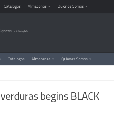
Catalogos
Almacenes
Quienes Somos
Cupones y rebajas
s
Catalogos
Almacenes
Quienes Somos
y verduras begins BLACK