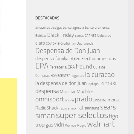
DESTACADAS
banco agricola
banco promerica
almacenes tropigas
Black Friday
Celulares
Bebidas
camas
CARNES
claro
Davivienda
COVID-19
Credisiman
Despensa de Don Juan
despensa familiar
Electrodomesticos
digicel
EPA
freund
Ferreteria EPA
Guia de
la curacao
Compras
HOMECENTER
Juguetes
maxi
la despensa de don juan
laptops
LG
despensa
Muebles
Movistar
prado
omnisport
prisma moda
online
sears
raf
RadioShack
samsung
radio shack
super selectos
siman
tigo
walmart
vidri
tropigas
Viernes Negro