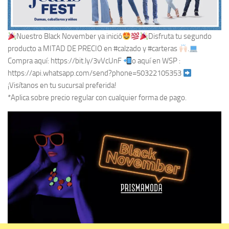
Nuestro Black November ya inició
Disfruta tu segundo
producto a MITAD DE PRECIO en #calzado y #carteras
.
Compra aquí: https://bit.ly/3vVcUnF
o aquí en WSP :
https://api.whatsapp.com/send?phone=50322105353
¡Visítanos en tu sucursal preferida!
*Aplica sobre precio regular con cualquier forma de pago.