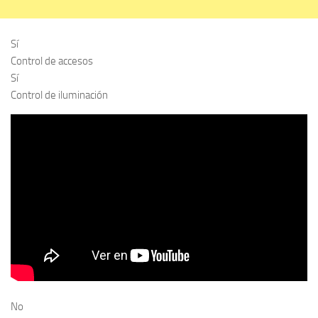
Sí
Control de accesos
Sí
Control de iluminación
No