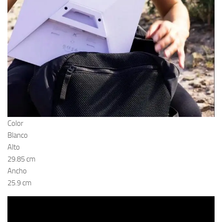
Color
Blanco
Alto
29.85 cm
Ancho
25.9 cm