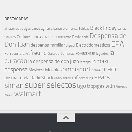
DESTACADAS
Black Friday
banco agricola
banco promerica
almacenes tropigas
Bebidas
camas
Despensa de
claro
Celulares
Davivienda
CARNES
COVID-19
Credisiman
EPA
Don Juan
despensa familiar
Electrodomesticos
digicel
la
freund
Ferreteria EPA
Guia de Compras
HOMECENTER
Juguetes
curacao
maxi
la despensa de don juan
laptops
LG
prado
omnisport
despensa
Muebles
Movistar
online
sears
raf
prisma moda
RadioShack
samsung
radio shack
super selectos
siman
tigo
vidri
tropigas
Viernes
walmart
Negro