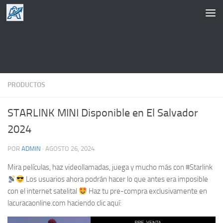
Saltar al contenido
PRODUCTOS
STARLINK MINI Disponible en El Salvador
2024
POR
ADMIN
·
AGOSTO 26, 2024
Mira películas, haz videollamadas, juega y mucho más con #Starlink
Los usuarios ahora podrán hacer lo que antes era imposible
con el internet satelital
Haz tu pre-compra exclusivamente en
lacuracaonline.com haciendo clic aquí: