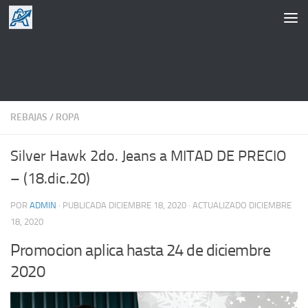
Saltar al contenido
REBAJAS
/
ROPA
Silver Hawk 2do. Jeans a MITAD DE PRECIO
– (18.dic.20)
POR
ADMIN
· PUBLICADA
DICIEMBRE 18, 2020
· ACTUALIZADO
DICIEMBRE
18, 2020
Promocion aplica hasta 24 de diciembre
2020