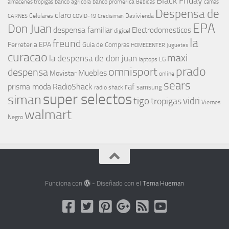
Black Friday
banco agricola
banco promerica
almacenes tropigas
Bebidas
camas
Despensa de
claro
Celulares
Davivienda
CARNES
COVID-19
Credisiman
EPA
Don Juan
despensa familiar
Electrodomesticos
digicel
la
freund
Ferreteria EPA
Guia de Compras
HOMECENTER
Juguetes
curacao
maxi
la despensa de don juan
laptops
LG
prado
omnisport
despensa
Muebles
Movistar
online
sears
raf
prisma moda
RadioShack
samsung
radio shack
super selectos
siman
tigo
vidri
tropigas
Viernes
walmart
Negro
Funciona con
- Diseñado con el
Tema Hueman