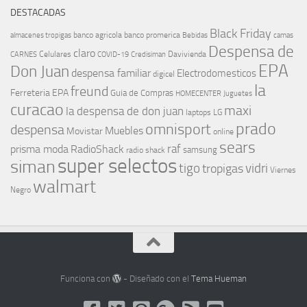
DESTACADAS
Black Friday
banco agricola
banco promerica
almacenes tropigas
Bebidas
camas
Despensa de
claro
Celulares
Davivienda
CARNES
COVID-19
Credisiman
EPA
Don Juan
despensa familiar
Electrodomesticos
digicel
la
freund
Ferreteria EPA
Guia de Compras
HOMECENTER
Juguetes
curacao
maxi
la despensa de don juan
laptops
LG
prado
omnisport
despensa
Muebles
Movistar
online
sears
raf
prisma moda
RadioShack
samsung
radio shack
super selectos
siman
tigo
vidri
tropigas
Viernes
walmart
Negro
Funciona con
- Diseñado con el
Tema Hueman