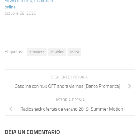
All you can PICK, La Curacao
online
octubre 28, 2020
Etiquetas:
la curacao
Muebles
online
SIGUIENTE HISTORIA
Gasolina con 15% OFF ahora viernes [Banco Promerica]
HISTORIA PREVIA
Radioshack ofertas de verano 2019 [Summer Motion]
DEJA UN COMENTARIO