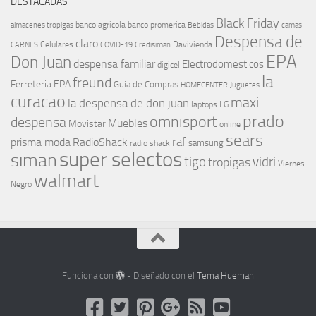
DESTACADAS
Black Friday
banco agricola
banco promerica
almacenes tropigas
Bebidas
camas
Despensa de
claro
Celulares
Davivienda
CARNES
COVID-19
Credisiman
EPA
Don Juan
despensa familiar
Electrodomesticos
digicel
la
freund
Ferreteria EPA
Guia de Compras
HOMECENTER
Juguetes
curacao
maxi
la despensa de don juan
laptops
LG
prado
omnisport
despensa
Muebles
Movistar
online
sears
raf
prisma moda
RadioShack
samsung
radio shack
super selectos
siman
tigo
vidri
tropigas
Viernes
walmart
Negro
Funciona con
- Diseñado con el
Tema Hueman