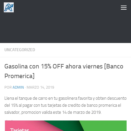
Saltar al contenido
UNCATEGORIZED
Gasolina con 15% OFF ahora viernes [Banco
Promerica]
POR
ADMIN
·
MARZO 14, 2019
Llena el tanque de carro en tu gasolinera favorita y obten descuento
del 15% al pagar con tus tarjetas de credito de banco promerica el
salvador, promocion valida este 14 de marzo de 2019.