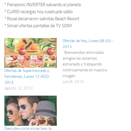
* Panasonic INVERTER salvando el planeta
* CLARO recargas hoy cuadruple saldo
* Royal decameron salinitas Beach Resort
* Siman ofertas pantallas de TV SONY
Ofertas de Hoy, Lunes 08-JUL-
2013
Bienvenidos estimados
amigos/as estamos
estrenado y trabajando
continuamente en nuestra
Ofertas de Supermercado y
imagen.
Ferreterias, Lunes 12-AGO-
Hoy Lunes interesante
julio 8, 2013
2013
descuentos y Ofertas de Hoy
agosto 12, 2013
El Salvador. Ahora: Ferreterias,
Recargas moviles, Clinicas de
Belleza, Home Center,
Supermercados, etc . Puedes
navegar desde tu movil aqui:
m.OfertasAhora.com
Descubre como iniciar bien la
(descubrelas!) Descuentos y