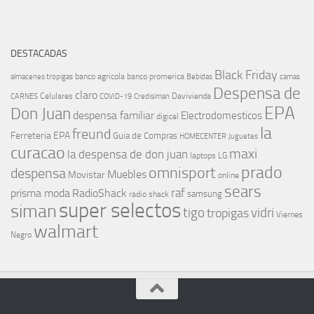
DESTACADAS
Black Friday
banco agricola
banco promerica
almacenes tropigas
Bebidas
camas
Despensa de
claro
Celulares
Davivienda
CARNES
COVID-19
Credisiman
EPA
Don Juan
despensa familiar
Electrodomesticos
digicel
la
freund
Ferreteria EPA
Guia de Compras
HOMECENTER
Juguetes
curacao
maxi
la despensa de don juan
laptops
LG
prado
omnisport
despensa
Muebles
Movistar
online
sears
raf
prisma moda
RadioShack
samsung
radio shack
super selectos
siman
tigo
vidri
tropigas
Viernes
walmart
Negro