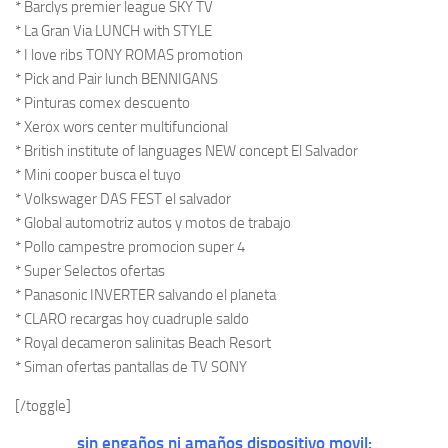
* Barclys premier league SKY TV
* La Gran Via LUNCH with STYLE
* I love ribs TONY ROMAS promotion
* Pick and Pair lunch BENNIGANS
* Pinturas comex descuento
* Xerox wors center multifuncional
* British institute of languages NEW concept El Salvador
* Mini cooper busca el tuyo
* Volkswager DAS FEST el salvador
* Global automotriz autos y motos de trabajo
* Pollo campestre promocion super 4
* Super Selectos ofertas
* Panasonic INVERTER salvando el planeta
* CLARO recargas hoy cuadruple saldo
* Royal decameron salinitas Beach Resort
* Siman ofertas pantallas de TV SONY
[/toggle]
sin engaños ni amaños dispositivo movil: