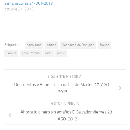
semana Lunes 21-OCT-2013
Ofertas de hoy El Salvador
octubre 21, 2013
encuentralas aqui en…
Etiquetas:
bennigans
celasa
Despensa de Don Juan
freund
Lemus
Tony Romas
vidri
viduc
SIGUIENTE HISTORIA
Descuentos y Beneficios para ti este Martes 27-AGO-
2013
HISTORIA PREVIA
Ahorra tu dinero sin amaños El Salvador Viernes 23-
AGO-2013