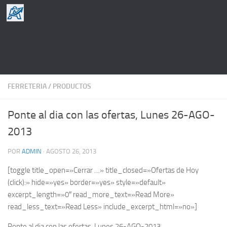
Saltar al contenido
FERRETERIA
/
PRODUCTOS
Ponte al dia con las ofertas, Lunes 26-AGO-
2013
POR
ADMIN
·
AGOSTO 26, 2013
[toggle title_open=»Cerrar …» title_closed=»Ofertas de Hoy
(click):» hide=»yes» border=»yes» style=»default»
excerpt_length=»0″ read_more_text=»Read More»
read_less_text=»Read Less» include_excerpt_html=»no»]
Ponte al dia con las ofertas, Lunes 26-AGO-2013