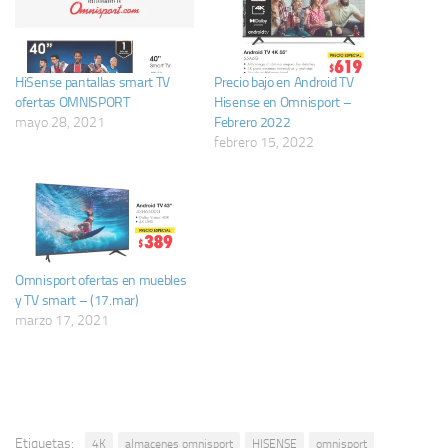
HiSense pantallas smart TV
Precio bajo en Android TV
ofertas OMNISPORT
Hisense en Omnisport –
mayo 28, 2021
Febrero 2022
febrero 15, 2022
Omnisport ofertas en muebles
y TV smart – (17.mar)
marzo 17, 2021
Etiquetas:
4K
almacenes omnisport
HISENSE
omnisport