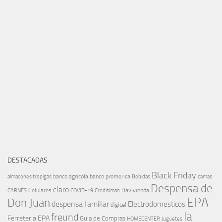
DESTACADAS
Black Friday
banco agricola
banco promerica
almacenes tropigas
Bebidas
camas
Despensa de
claro
Celulares
Davivienda
CARNES
COVID-19
Credisiman
EPA
Don Juan
despensa familiar
Electrodomesticos
digicel
la
freund
Ferreteria EPA
Guia de Compras
HOMECENTER
Juguetes