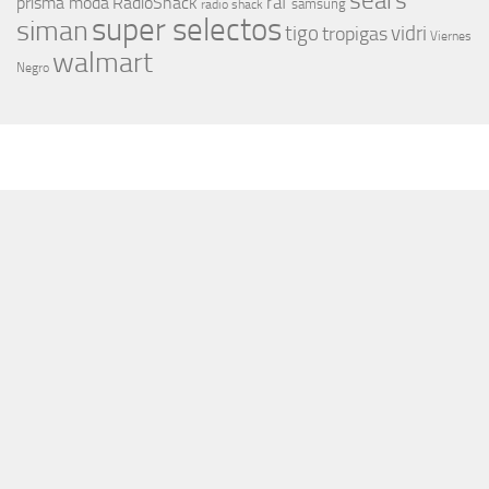
sears
raf
prisma moda
RadioShack
samsung
radio shack
super selectos
siman
tigo
vidri
tropigas
Viernes
walmart
Negro
MÁS