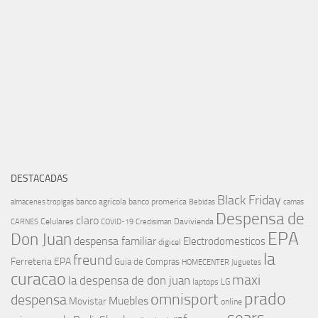
DESTACADAS
Black Friday
banco agricola
banco promerica
almacenes tropigas
Bebidas
camas
Despensa de
claro
Celulares
Davivienda
CARNES
COVID-19
Credisiman
EPA
Don Juan
despensa familiar
Electrodomesticos
digicel
la
freund
Ferreteria EPA
Guia de Compras
HOMECENTER
Juguetes
curacao
maxi
la despensa de don juan
laptops
LG
prado
omnisport
despensa
Muebles
Movistar
online