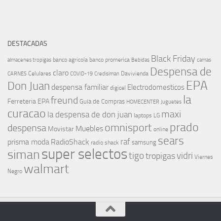
DESTACADAS
Black Friday
banco agricola
banco promerica
almacenes tropigas
Bebidas
camas
Despensa de
claro
Celulares
Davivienda
CARNES
COVID-19
Credisiman
EPA
Don Juan
despensa familiar
Electrodomesticos
digicel
la
freund
Ferreteria EPA
Guia de Compras
HOMECENTER
Juguetes
curacao
maxi
la despensa de don juan
laptops
LG
prado
omnisport
despensa
Muebles
Movistar
online
sears
raf
prisma moda
RadioShack
samsung
radio shack
super selectos
siman
tigo
vidri
tropigas
Viernes
walmart
Negro