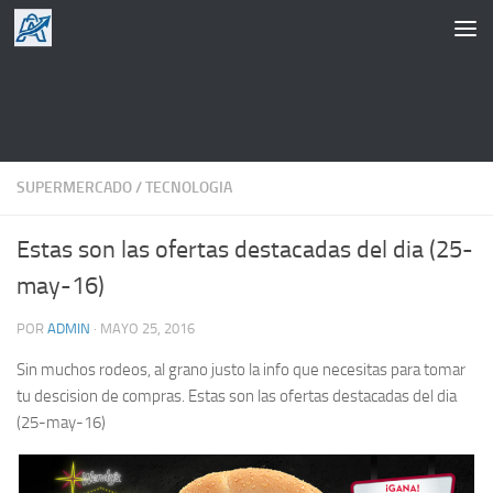
Saltar al contenido
SUPERMERCADO
/
TECNOLOGIA
Estas son las ofertas destacadas del dia (25-
may-16)
POR
ADMIN
·
MAYO 25, 2016
Sin muchos rodeos, al grano justo la info que necesitas para tomar
tu descision de compras. Estas son las ofertas destacadas del dia
(25-may-16)