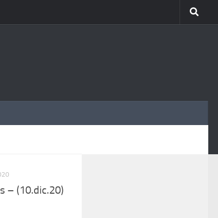
MÁS
020
 – (10.dic.20)