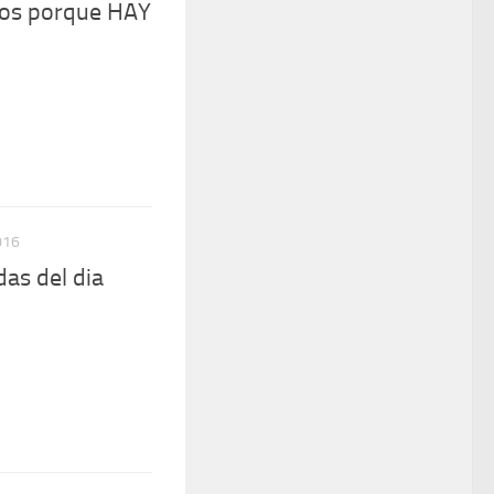
tos porque HAY
016
das del dia