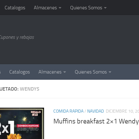
Catalogos
Almacenes
Quienes Somos
Cupones y rebajas
s
Catalogos
Almacenes
Quienes Somos
QUETADO:
WENDYS
COMIDA RAPIDA
/
NAVIDAD
DICIEMBRE 10, 2
Muffins breakfast 2×1 Wendys