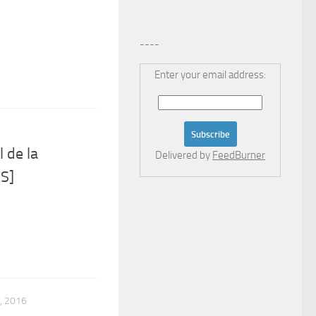
----
Enter your email address:
 de la
Delivered by
FeedBurner
S]
, 2016