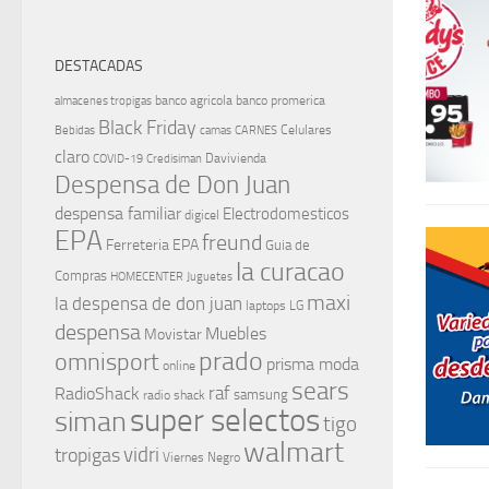
DESTACADAS
banco agricola
banco promerica
almacenes tropigas
Black Friday
Celulares
Bebidas
camas
CARNES
claro
Davivienda
COVID-19
Credisiman
Despensa de Don Juan
despensa familiar
Electrodomesticos
digicel
EPA
freund
Ferreteria EPA
Guia de
la curacao
Compras
HOMECENTER
Juguetes
maxi
la despensa de don juan
laptops
LG
despensa
Muebles
Movistar
prado
omnisport
prisma moda
online
sears
raf
RadioShack
samsung
radio shack
super selectos
siman
tigo
walmart
vidri
tropigas
Viernes Negro