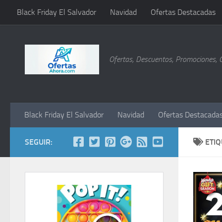
Black Friday El Salvador
Navidad
Ofertas Destacadas
Saltar al contenido
Ofertas, Descuentos, Promociones, 
Black Friday El Salvador
Navidad
Ofertas Destacada
SEGUIR:
ETI