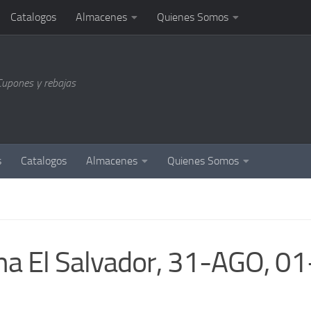
Catalogos
Almacenes
Quienes Somos
Cupones y rebajas
s
Catalogos
Almacenes
Quienes Somos
na El Salvador, 31-AGO, 01