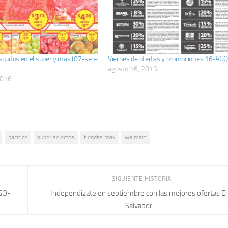
uitos en el super y mas (07-sep-
Viernes de ofertas y promociones 16-AG
agosto 16, 2013
2016
pacifico
super selectos
tiendas max
walmart
SIGUIENTE HISTORIA
AGO-
Independizate en septiembre con las mejores ofertas El
Salvador