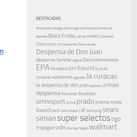
DESTACADAS
banco agricola
banco promerica
almacenes tropigas
Black Friday
Celulares
Bebidas
camas
CARNES
claro
Davivienda
COVID-19
Credisiman
om
Despensa de Don Juan
despensa familiar
Electrodomesticos
digicel
EPA
freund
Ferreteria EPA
Guia de
la curacao
Compras
HOMECENTER
Juguetes
maxi
la despensa de don juan
laptops
LG
despensa
Muebles
Movistar
prado
omnisport
prisma moda
online
sears
raf
RadioShack
samsung
radio shack
super selectos
siman
tigo
walmart
vidri
tropigas
Viernes Negro