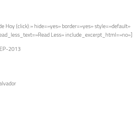
de Hoy (click):» hide=»yes» border=»yes» style=»default»
ead_less_text=»Read Less» include_excerpt_html=»no»]
-SEP-2013
alvador