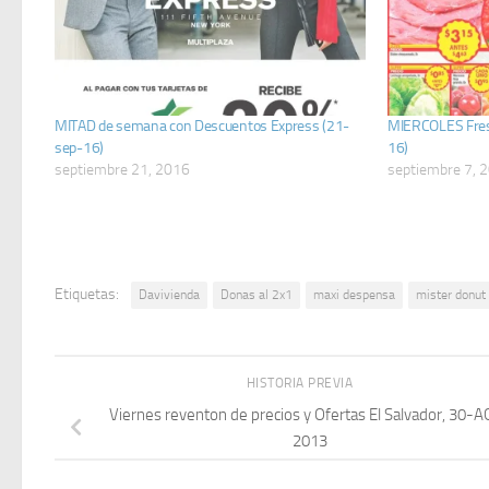
MITAD de semana con Descuentos Express (21-
MIERCOLES Fresq
sep-16)
16)
septiembre 21, 2016
septiembre 7, 
Etiquetas:
Davivienda
Donas al 2x1
maxi despensa
mister donut
HISTORIA PREVIA
Viernes reventon de precios y Ofertas El Salvador, 30-
2013