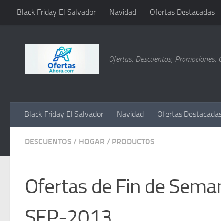
Black Friday El Salvador
Navidad
Ofertas Destacadas
Saltar al contenido
Ofertas, Descuentos, Promociones, 
Black Friday El Salvador
Navidad
Ofertas Destacada
DESCUENTOS
/
HOGAR
/
PRODUCTOS
Ofertas de Fin de Sema
SEP-2013