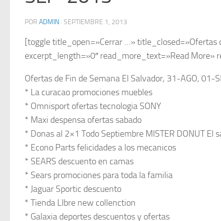
POR
ADMIN
·
SEPTIEMBRE 1, 2013
[toggle title_open=»Cerrar …» title_closed=»Ofertas 
excerpt_length=»0″ read_more_text=»Read More» r
Ofertas de Fin de Semana El Salvador, 31-AGO, 01
* La curacao promociones muebles
* Omnisport ofertas tecnologia SONY
* Maxi despensa ofertas sabado
* Donas al 2×1 Todo Septiembre MISTER DONUT El s
* Econo Parts felicidades a los mecanicos
* SEARS descuento en camas
* Sears promociones para toda la familia
* Jaguar Sportic descuento
* Tienda LIbre new collenction
* Galaxia deportes descuentos y ofertas