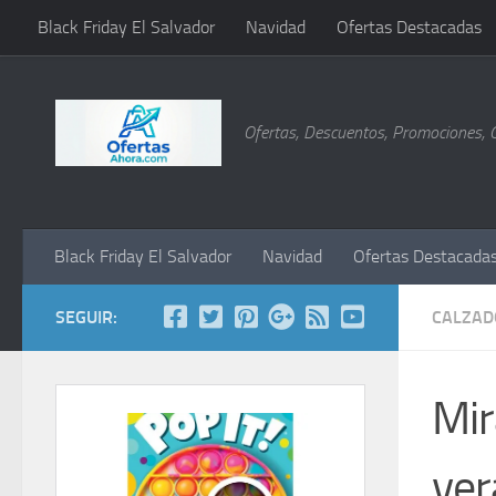
Black Friday El Salvador
Navidad
Ofertas Destacadas
Saltar al contenido
Ofertas, Descuentos, Promociones, 
Black Friday El Salvador
Navidad
Ofertas Destacada
SEGUIR:
CALZAD
Mir
ver