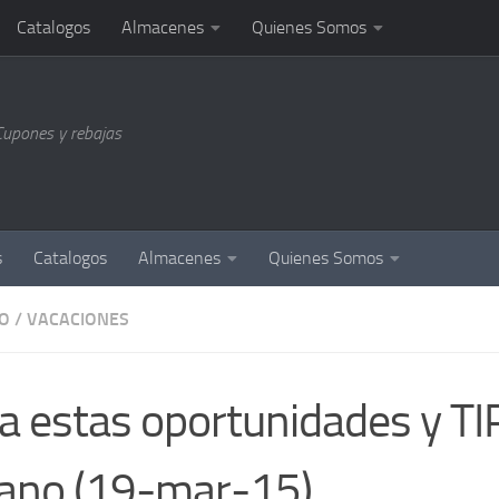
Catalogos
Almacenes
Quienes Somos
Cupones y rebajas
s
Catalogos
Almacenes
Quienes Somos
O
/
VACACIONES
a estas oportunidades y TI
ano (19-mar-15)