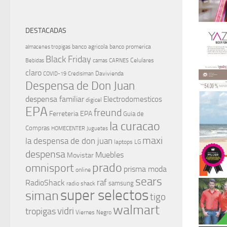
DESTACADAS
banco agricola
banco promerica
almacenes tropigas
Black Friday
Celulares
Bebidas
camas
CARNES
claro
Davivienda
COVID-19
Credisiman
Despensa de Don Juan
despensa familiar
Electrodomesticos
digicel
EPA
freund
Ferreteria EPA
Guia de
la curacao
Compras
HOMECENTER
Juguetes
maxi
la despensa de don juan
laptops
LG
despensa
Muebles
Movistar
prado
omnisport
prisma moda
online
sears
raf
RadioShack
samsung
radio shack
super selectos
siman
tigo
walmart
vidri
tropigas
Viernes Negro