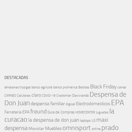
DESTACADAS
Black Friday
banco agricola
banco promerica
almacenes tropigas
Bebidas
camas
Despensa de
claro
Celulares
Davivienda
CARNES
COVID-19
Credisiman
EPA
Don Juan
despensa familiar
Electrodomesticos
digicel
la
freund
Ferreteria EPA
Guia de Compras
HOMECENTER
Juguetes
curacao
maxi
la despensa de don juan
laptops
LG
prado
omnisport
despensa
Muebles
Movistar
online