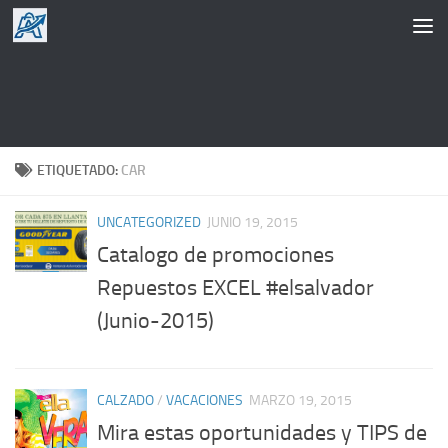
Saltar al contenido
ETIQUETADO:
CAR
UNCATEGORIZED
JUNIO 19, 2015
Catalogo de promociones
Repuestos EXCEL #elsalvador
(Junio-2015)
CALZADO
/
VACACIONES
MARZO 19, 2015
Mira estas oportunidades y TIPS de