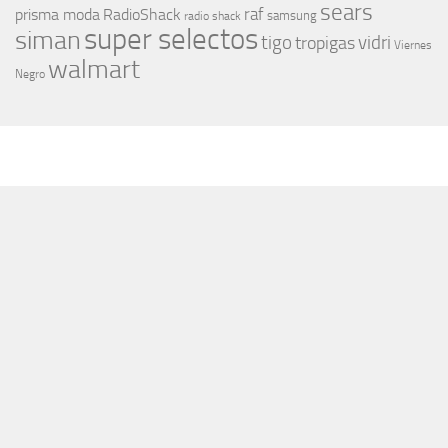
sears
raf
prisma moda
RadioShack
samsung
radio shack
super selectos
siman
tigo
vidri
tropigas
Viernes
walmart
Negro
MÁS