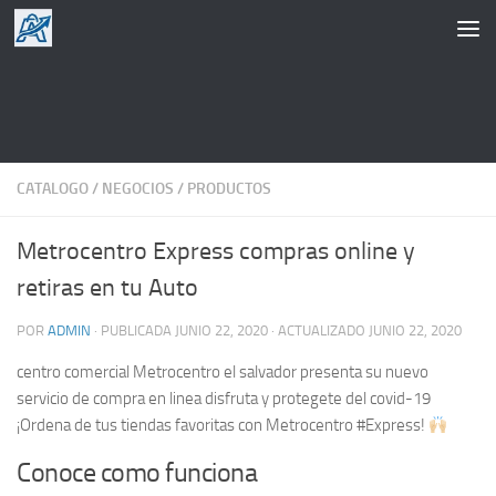
Saltar al contenido
CATALOGO
/
NEGOCIOS
/
PRODUCTOS
Metrocentro Express compras online y
retiras en tu Auto
POR
ADMIN
· PUBLICADA
JUNIO 22, 2020
· ACTUALIZADO
JUNIO 22, 2020
centro comercial Metrocentro el salvador presenta su nuevo
servicio de compra en linea disfruta y protegete del covid-19
¡Ordena de tus tiendas favoritas con Metrocentro #Express!
Conoce como funciona