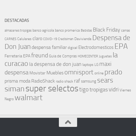
DESTACADAS
Black Friday
banco agricola
banco promerica
almacenes tropigas
Bebidas
camas
Despensa de
claro
Celulares
Davivienda
CARNES
COVID-19
Credisiman
EPA
Don Juan
despensa familiar
Electrodomesticos
digicel
la
freund
Ferreteria EPA
Guia de Compras
HOMECENTER
Juguetes
curacao
maxi
la despensa de don juan
laptops
LG
prado
omnisport
despensa
Muebles
Movistar
online
sears
raf
prisma moda
RadioShack
samsung
radio shack
super selectos
siman
tigo
vidri
tropigas
Viernes
walmart
Negro