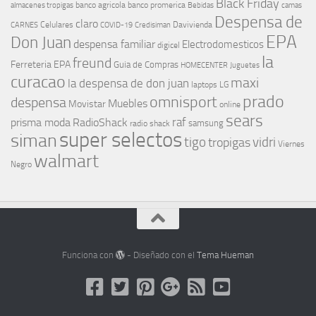
Black Friday
banco agricola
banco promerica
almacenes tropigas
Bebidas
camas
Despensa de
claro
Celulares
Davivienda
CARNES
COVID-19
Credisiman
EPA
Don Juan
despensa familiar
Electrodomesticos
digicel
la
freund
Ferreteria EPA
Guia de Compras
HOMECENTER
Juguetes
curacao
maxi
la despensa de don juan
laptops
LG
prado
omnisport
despensa
Muebles
Movistar
online
sears
raf
prisma moda
RadioShack
samsung
radio shack
super selectos
siman
tigo
vidri
tropigas
Viernes
walmart
Negro
Funciona con
- Diseñado con el
Tema Hueman