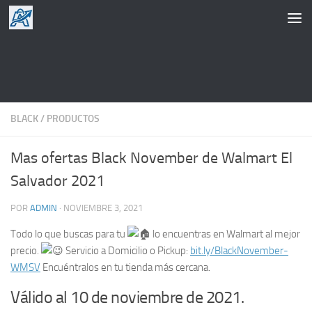
Saltar al contenido
BLACK
/
PRODUCTOS
Mas ofertas Black November de Walmart El
Salvador 2021
POR
ADMIN
·
NOVIEMBRE 3, 2021
Todo lo que buscas para tu
lo encuentras en Walmart al mejor
precio.
Servicio a Domicilio o Pickup:
bit.ly/BlackNovember-
WMSV
Encuéntralos en tu tienda más cercana.
Válido al 10 de noviembre de 2021.