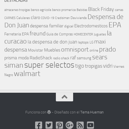
DESTACADAS
Black Friday
banco agricola
banco promerica
almacenes tropigas
Bebidas
camas
Despensa de
claro
Celulares
Davivienda
CARNES
COVID-19
Credisiman
EPA
Don Juan
despensa familiar
Electrodomesticos
digicel
la
freund
Ferreteria EPA
Guia de Compras
HOMECENTER
Juguetes
curacao
maxi
la despensa de don juan
laptops
LG
prado
omnisport
despensa
Muebles
Movistar
online
sears
raf
prisma moda
RadioShack
samsung
radio shack
super selectos
siman
tigo
vidri
tropigas
Viernes
walmart
Negro
Funciona con
- Diseñado con el
Tema Hueman