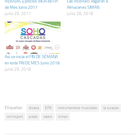
REBAJAS y precios WOA de Fin
Las REBAJAS llegaron a
de Mes Junio 2017
Almacenes SIMAN
junio 29, 2017
junio 28, 2018
Asi se inicia el FIN DE SEMANA
en este FIN DE MES Junio 2018
junio 29, 2018
Etiquetas:
divesa
EPA
instrumenstos musicales
la curacao
omnisport
prado
sears
siman