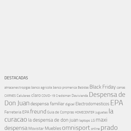
DESTACADAS
Black Friday
banco agricola
banco promerica
almacenes tropigas
Bebidas
camas
Despensa de
claro
Celulares
Davivienda
CARNES
COVID-19
Credisiman
EPA
Don Juan
despensa familiar
Electrodomesticos
digicel
la
freund
Ferreteria EPA
Guia de Compras
HOMECENTER
Juguetes
curacao
maxi
la despensa de don juan
laptops
LG
prado
omnisport
despensa
Muebles
Movistar
online