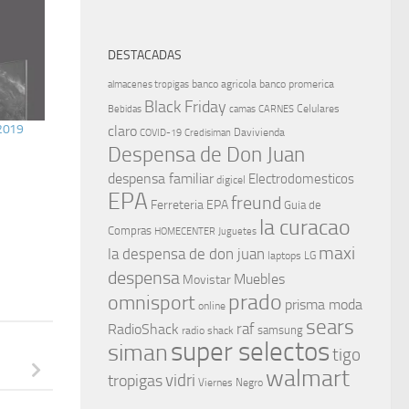
DESTACADAS
banco agricola
banco promerica
almacenes tropigas
Black Friday
Celulares
Bebidas
camas
CARNES
 2019
claro
Davivienda
COVID-19
Credisiman
Despensa de Don Juan
despensa familiar
Electrodomesticos
digicel
EPA
freund
Ferreteria EPA
Guia de
la curacao
Compras
HOMECENTER
Juguetes
maxi
la despensa de don juan
laptops
LG
despensa
Muebles
Movistar
prado
omnisport
prisma moda
online
sears
raf
RadioShack
samsung
radio shack
super selectos
siman
tigo
walmart
vidri
tropigas
Viernes Negro