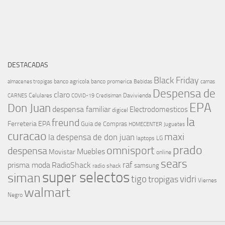
DESTACADAS
Black Friday
banco agricola
banco promerica
almacenes tropigas
Bebidas
camas
Despensa de
claro
Celulares
Davivienda
CARNES
COVID-19
Credisiman
EPA
Don Juan
despensa familiar
Electrodomesticos
digicel
la
freund
Ferreteria EPA
Guia de Compras
HOMECENTER
Juguetes
curacao
maxi
la despensa de don juan
laptops
LG
prado
omnisport
despensa
Muebles
Movistar
online
sears
raf
prisma moda
RadioShack
samsung
radio shack
super selectos
siman
tigo
vidri
tropigas
Viernes
walmart
Negro