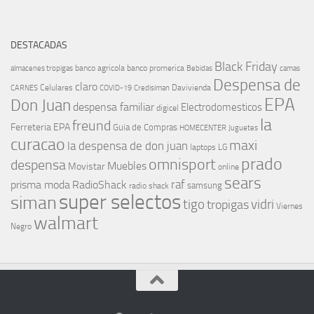
DESTACADAS
Black Friday
banco agricola
banco promerica
almacenes tropigas
Bebidas
camas
Despensa de
claro
Celulares
Davivienda
CARNES
COVID-19
Credisiman
EPA
Don Juan
despensa familiar
Electrodomesticos
digicel
la
freund
Ferreteria EPA
Guia de Compras
HOMECENTER
Juguetes
curacao
maxi
la despensa de don juan
laptops
LG
prado
omnisport
despensa
Muebles
Movistar
online
sears
raf
prisma moda
RadioShack
samsung
radio shack
super selectos
siman
tigo
vidri
tropigas
Viernes
walmart
Negro