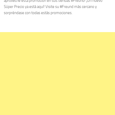
aproveche esta promoción en sus tiendas #Freund! ¡Un nuevo
Súper Precio ya está aquí! Visite su #Freund más cercano y
sorpréndase con todas estás promociones.