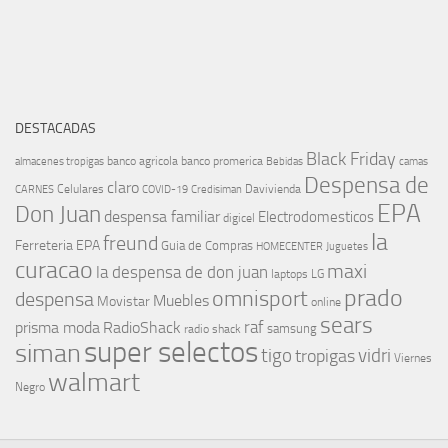
DESTACADAS
Black Friday
banco agricola
banco promerica
almacenes tropigas
Bebidas
camas
Despensa de
claro
Celulares
Davivienda
CARNES
COVID-19
Credisiman
EPA
Don Juan
despensa familiar
Electrodomesticos
digicel
la
freund
Ferreteria EPA
Guia de Compras
HOMECENTER
Juguetes
curacao
maxi
la despensa de don juan
laptops
LG
prado
omnisport
despensa
Muebles
Movistar
online
sears
raf
prisma moda
RadioShack
samsung
radio shack
super selectos
siman
tigo
vidri
tropigas
Viernes
walmart
Negro