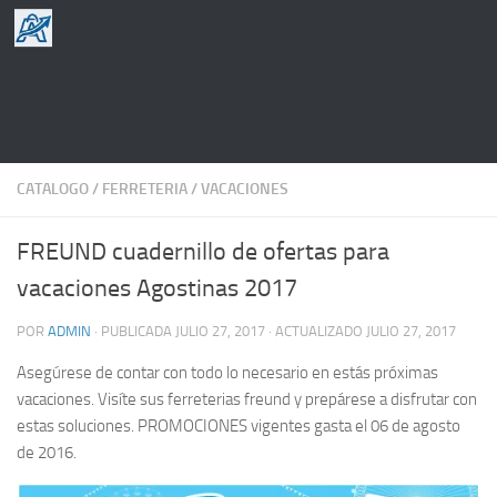
Saltar al contenido
CATALOGO
/
FERRETERIA
/
VACACIONES
FREUND cuadernillo de ofertas para
vacaciones Agostinas 2017
POR
ADMIN
· PUBLICADA
JULIO 27, 2017
· ACTUALIZADO
JULIO 27, 2017
Asegúrese de contar con todo lo necesario en estás próximas
vacaciones. Visíte sus ferreterias freund y prepárese a disfrutar con
estas soluciones. PROMOCIONES vigentes gasta el 06 de agosto
de 2016.