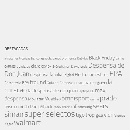
DESTACADAS
Black Friday
banco agricola
banco promerica
almacenes tropigas
Bebidas
camas
Despensa de
claro
Celulares
Davivienda
CARNES
COVID-19
Credisiman
EPA
Don Juan
despensa familiar
Electrodomesticos
digicel
la
freund
Ferreteria EPA
Guia de Compras
HOMECENTER
Juguetes
curacao
maxi
la despensa de don juan
laptops
LG
prado
omnisport
despensa
Muebles
Movistar
online
sears
raf
prisma moda
RadioShack
samsung
radio shack
super selectos
siman
tigo
vidri
tropigas
Viernes
walmart
Negro