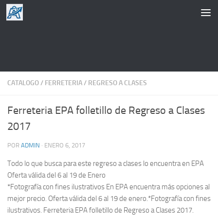
Saltar al contenido
CATALOGO
/
FERRETERIA
/
REGRESO A CLASES
Ferreteria EPA folletillo de Regreso a Clases
2017
POR
ADMIN
·
ENERO 6, 2017
Todo lo que busca para este regreso a clases lo encuentra en EPA
Oferta válida del 6 al 19 de Enero
*Fotografía con fines ilustrativos En EPA encuentra más opciones al
mejor precio. Oferta válida del 6 al 19 de enero.*Fotografía con fines
ilustrativos. Ferreteria EPA folletillo de Regreso a Clases 2017.