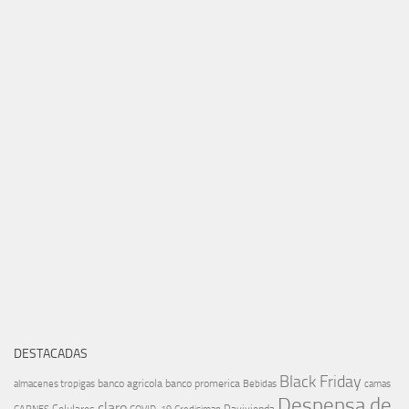
DESTACADAS
Black Friday
banco agricola
banco promerica
almacenes tropigas
Bebidas
camas
Despensa de
claro