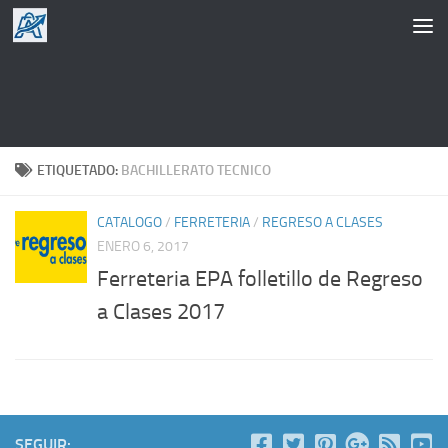
Saltar al contenido
ETIQUETADO:
BACHILLERATO TECNICO
CATALOGO
/
FERRETERIA
/
REGRESO A CLASES
ENERO 6, 2017
Ferreteria EPA folletillo de Regreso
a Clases 2017
SEGUIR: