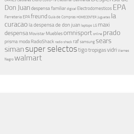
Celulares
Davivienda
CARNES
COVID-19
Credisiman
EPA
Don Juan
despensa familiar
Electrodomesticos
digicel
la
freund
Ferreteria EPA
Guia de Compras
HOMECENTER
Juguetes
curacao
maxi
la despensa de don juan
laptops
LG
prado
omnisport
despensa
Muebles
Movistar
online
sears
raf
prisma moda
RadioShack
samsung
radio shack
super selectos
siman
tigo
vidri
tropigas
Viernes
walmart
Negro
MÁS