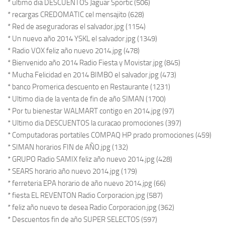
* ultimo dia DESCUENTOS Jaguar Sportic (506)
* recargas CREDOMATIC cel mensajito (628)
* Red de aseguradoras el salvador.jpg (1154)
* Un nuevo año 2014 YSKL el salvador.jpg (1349)
* Radio VOX feliz año nuevo 2014.jpg (478)
* Bienvenido año 2014 Radio Fiesta y Movistar.jpg (845)
* Mucha Felicidad en 2014 BIMBO el salvador.jpg (473)
* banco Promerica descuento en Restaurante (1231)
* Ultimo dia de la venta de fin de año SIMAN (1700)
* Por tu bienestar WALMART contigo en 2014.jpg (97)
* Ultimo dia DESCUENTOS la curacao promociones (397)
* Computadoras portatiles COMPAQ HP prado promociones (459)
* SIMAN horarios FIN de AÑO.jpg (132)
* GRUPO Radio SAMIX feliz año nuevo 2014.jpg (428)
* SEARS horario año nuevo 2014.jpg (179)
* ferreteria EPA horario de año nuevo 2014.jpg (66)
* fiesta EL REVENTON Radio Corporacion.jpg (587)
* feliz año nuevo te desea Radio Corporacion.jpg (362)
* Descuentos fin de año SUPER SELECTOS (597)