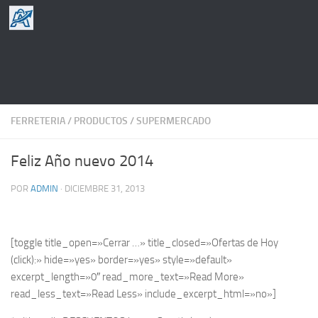
Saltar al contenido
FERRETERIA
/
PRODUCTOS
/
SUPERMERCADO
Feliz Año nuevo 2014
POR
ADMIN
·
DICIEMBRE 31, 2013
[toggle title_open=»Cerrar …» title_closed=»Ofertas de Hoy
(click):» hide=»yes» border=»yes» style=»default»
excerpt_length=»0″ read_more_text=»Read More»
read_less_text=»Read Less» include_excerpt_html=»no»]