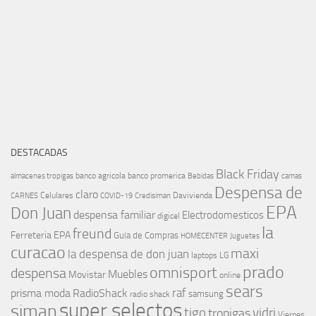
DESTACADAS
Black Friday
banco agricola
banco promerica
almacenes tropigas
Bebidas
camas
Despensa de
claro
Celulares
Davivienda
CARNES
COVID-19
Credisiman
EPA
Don Juan
despensa familiar
Electrodomesticos
digicel
la
freund
Ferreteria EPA
Guia de Compras
HOMECENTER
Juguetes
curacao
maxi
la despensa de don juan
laptops
LG
prado
omnisport
despensa
Muebles
Movistar
online
sears
raf
prisma moda
RadioShack
samsung
radio shack
super selectos
siman
tigo
vidri
tropigas
Viernes