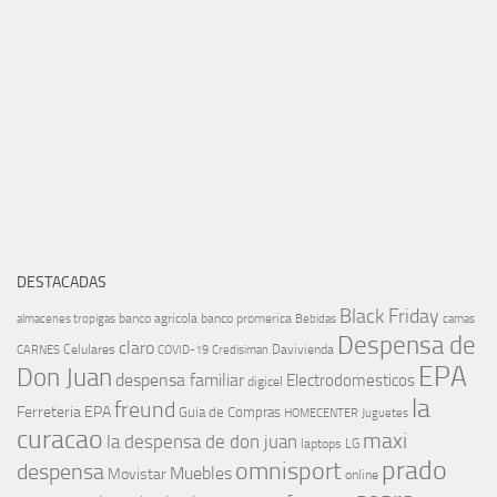
DESTACADAS
Black Friday
banco agricola
banco promerica
almacenes tropigas
Bebidas
camas
Despensa de
claro
Celulares
Davivienda
CARNES
COVID-19
Credisiman
EPA
Don Juan
despensa familiar
Electrodomesticos
digicel
la
freund
Ferreteria EPA
Guia de Compras
HOMECENTER
Juguetes
curacao
maxi
la despensa de don juan
laptops
LG
prado
omnisport
despensa
Muebles
Movistar
online