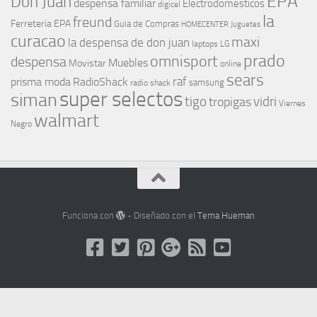
EPA
Don Juan
despensa familiar
Electrodomesticos
digicel
la
freund
Ferreteria EPA
Guia de Compras
HOMECENTER
Juguetes
curacao
maxi
la despensa de don juan
laptops
LG
prado
omnisport
despensa
Muebles
Movistar
online
sears
raf
prisma moda
RadioShack
samsung
radio shack
super selectos
siman
tigo
vidri
tropigas
Viernes
walmart
Negro
Funciona con
- Diseñado con el
Tema Hueman