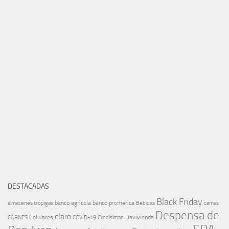
DESTACADAS
Black Friday
banco agricola
banco promerica
almacenes tropigas
Bebidas
camas
Despensa de
claro
Celulares
Davivienda
CARNES
COVID-19
Credisiman