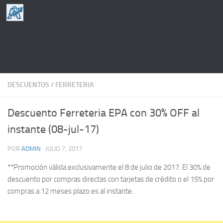
Saltar al contenido
DESCUENTOS
/
FERRETERIA
Descuento Ferreteria EPA con 30% OFF al
instante (08-jul-17)
POR
ADMIN
·
JULIO 7, 2017
**Promoción válida exclusivamente el 8 de julio de 2017. El 30% de
descuento por compras directas con tarjetas de crédito o el 15% por
compras a 12 meses plazo es al instante.