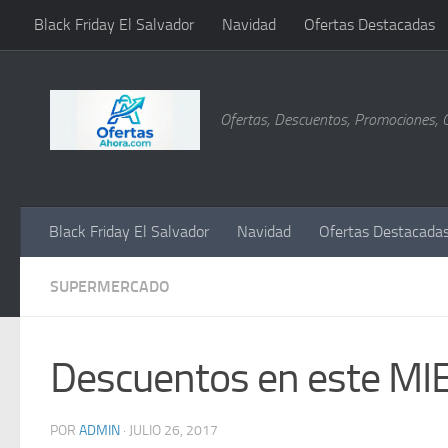
Black Friday El Salvador
Navidad
Ofertas Destacadas
Saltar al contenido
Ofertas, Descuentos, Promociones, 
Black Friday El Salvador
Navidad
Ofertas Destacada
SUPERMERCADO
Descuentos en este M
POR
ADMIN
·
JULIO 26, 2017