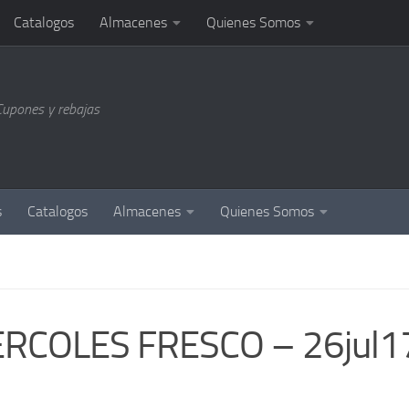
Catalogos
Almacenes
Quienes Somos
Cupones y rebajas
s
Catalogos
Almacenes
Quienes Somos
IERCOLES FRESCO – 26jul1