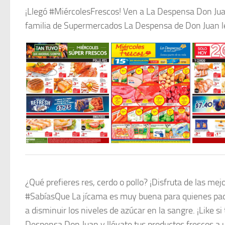
¡Llegó #MiércolesFrescos! Ven a La Despensa Don Juan 
familia de Supermercados La Despensa de Don Juan le
¿Qué prefieres res, cerdo o pollo? ¡Disfruta de las me
#SabíasQue La jícama es muy buena para quienes padec
a disminuir los niveles de azúcar en la sangre. ¡Like s
Despensa Don Juan y llévate tus productos frescos a 