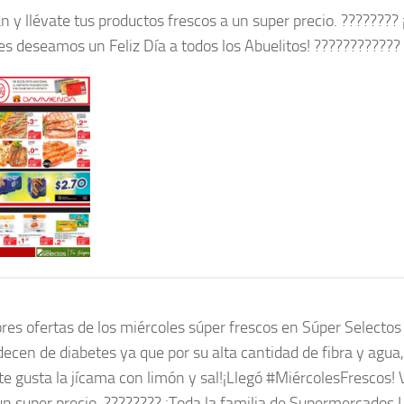
y llévate tus productos frescos a un super precio. ???????? 
s deseamos un Feliz Día a todos los Abuelitos! ????????????
jores ofertas de los miércoles súper frescos en Súper Selectos
en de diabetes ya que por su alta cantidad de fibra y agua
i te gusta la jícama con limón y sal!¡Llegó #MiércolesFrescos!
un super precio. ???????? ¡Toda la familia de Supermercados 