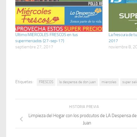
Ultimo MIERCOLES FRESCOS en tus
La frescura de
supermercados (27-sep-17)
2017
septiembre 27, 2017
noviembre 8, 2
Etiquetas:
FRESCOS
la despensa de don juan
miercoles
super sel
HISTORIA PREVIA
Limpieza del Hogar con los prodcutos de LA Despensa d
Juan