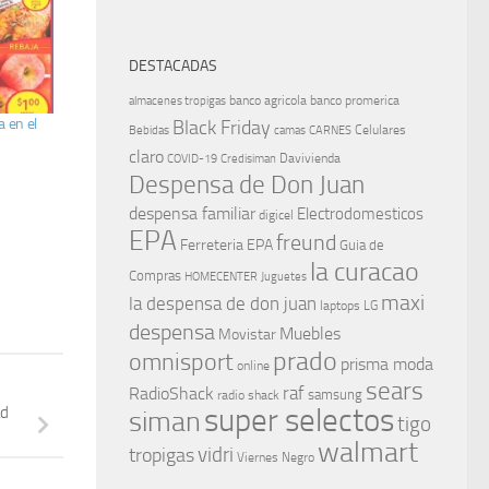
DESTACADAS
banco agricola
banco promerica
almacenes tropigas
 en el
Black Friday
Celulares
Bebidas
camas
CARNES
claro
Davivienda
COVID-19
Credisiman
Despensa de Don Juan
despensa familiar
Electrodomesticos
digicel
EPA
freund
Ferreteria EPA
Guia de
la curacao
Compras
HOMECENTER
Juguetes
maxi
la despensa de don juan
laptops
LG
despensa
Muebles
Movistar
prado
omnisport
prisma moda
online
sears
raf
RadioShack
samsung
radio shack
super selectos
ad
siman
tigo
walmart
vidri
tropigas
Viernes Negro