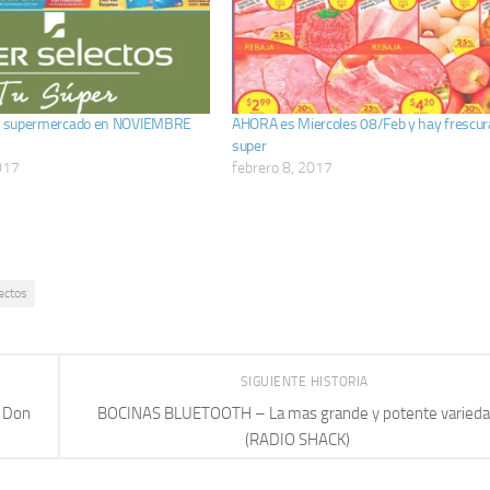
 tu supermercado en NOVIEMBRE
AHORA es Miercoles 08/Feb y hay frescura
super
017
febrero 8, 2017
ectos
SIGUIENTE HISTORIA
e Don
BOCINAS BLUETOOTH – La mas grande y potente varied
(RADIO SHACK)