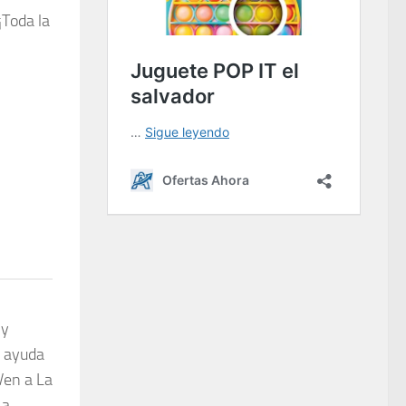
¡Toda la
 y
, ayuda
 Ven a La
La