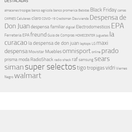
DESTACADAS
Black Friday
banco agricola
banco promerica
almacenes tropigas
Bebidas
camas
Despensa de
claro
Celulares
Davivienda
CARNES
COVID-19
Credisiman
EPA
Don Juan
despensa familiar
Electrodomesticos
digicel
la
freund
Ferreteria EPA
Guia de Compras
HOMECENTER
Juguetes
curacao
maxi
la despensa de don juan
laptops
LG
prado
omnisport
despensa
Muebles
Movistar
online
sears
raf
prisma moda
RadioShack
samsung
radio shack
super selectos
siman
tigo
vidri
tropigas
Viernes
walmart
Negro
MÁS