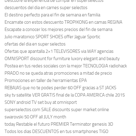
Descubre la experiencia de compar en superselectos
descuentos del dia en carnes super selectos
El destino perfecto para el fin de semana en familia
Encamate con estos descuento TROPIKONG en camas REGINA
Escapate a conocer los mejores precios del fin de semana
Julio maratonico SPORT SHOES offer Jaguar Sportic
ofertas del dia en super selectos
Ofertas que apantalla 2×1 TELEVISORES via WAY agencias
OMNISPORT discount for furniture luxory elegant and beauty
Postea en tus redes sociales con la mejor TECNOLOGIA radiohack
PRADO no se queda atras promociones a mitad de precio
Promociones en taller de herramientas EPA
REBAJAS que no te podes perder 60 OFF gracias a ST JACKS
sky tv satellite VER GRATIS final de la COPA AMERICA chile 2015
SONY android TV set buy at omnisport
superselectos.com SALE discounts super market online
swarovski 50 OFF all JULY month
today Restable el futuro PREMIER Terminator genesis 3D
Todos los dias DESCUENTOS en tus smartphones TIGO