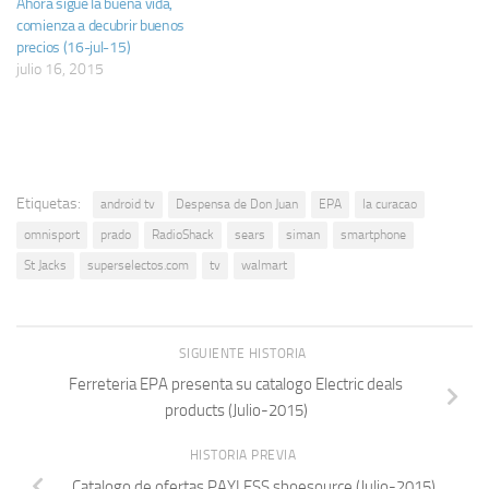
Ahora sigue la buena vida,
comienza a decubrir buenos
precios (16-jul-15)
julio 16, 2015
Etiquetas:
android tv
Despensa de Don Juan
EPA
la curacao
omnisport
prado
RadioShack
sears
siman
smartphone
St Jacks
superselectos.com
tv
walmart
SIGUIENTE HISTORIA
Ferreteria EPA presenta su catalogo Electric deals
products (Julio-2015)
HISTORIA PREVIA
Catalogo de ofertas PAYLESS shoesource (Julio-2015)