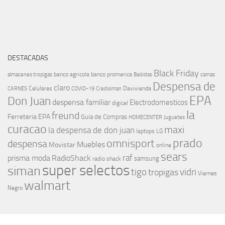
DESTACADAS
Black Friday
banco agricola
banco promerica
almacenes tropigas
Bebidas
camas
Despensa de
claro
Celulares
Davivienda
CARNES
COVID-19
Credisiman
EPA
Don Juan
despensa familiar
Electrodomesticos
digicel
la
freund
Ferreteria EPA
Guia de Compras
HOMECENTER
Juguetes
curacao
maxi
la despensa de don juan
laptops
LG
prado
omnisport
despensa
Muebles
Movistar
online
sears
raf
prisma moda
RadioShack
samsung
radio shack
super selectos
siman
tigo
vidri
tropigas
Viernes
walmart
Negro