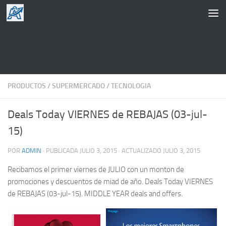
Saltar al contenido
PRODUCTOS
/
SUPERMERCADO
/
TECNOLOGIA
Deals Today VIERNES de REBAJAS (03-jul-
15)
POR
ADMIN
· PUBLICADA
JULIO 3, 2015
· ACTUALIZADO
JULIO 3, 2015
Recibamos el primer viernes de JULIO con un monton de
promociones y descuentos de miad de año. Deals Today VIERNES
de REBAJAS (03-jul-15). MIDDLE YEAR deals and offers.