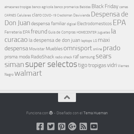
Black Friday
banco agricola
banco promerica
almacenes tropigas
Bebidas
camas
Despensa de
claro
Celulares
Davivienda
CARNES
COVID-19
Credisiman
EPA
Don Juan
despensa familiar
Electrodomesticos
digicel
la
freund
Ferreteria EPA
Guia de Compras
HOMECENTER
Juguetes
curacao
maxi
la despensa de don juan
laptops
LG
prado
omnisport
despensa
Muebles
Movistar
online
sears
raf
prisma moda
RadioShack
samsung
radio shack
super selectos
siman
tigo
vidri
tropigas
Viernes
walmart
Negro
Funciona con
- Diseñado con el
Tema Hueman