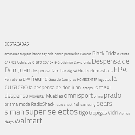
DESTACADAS
Black Friday
banco agricola
banco promerica
almacenes tropigas
Bebidas
camas
Despensa de
claro
Celulares
Davivienda
CARNES
COVID-19
Credisiman
EPA
Don Juan
despensa familiar
Electrodomesticos
digicel
la
freund
Ferreteria EPA
Guia de Compras
HOMECENTER
Juguetes
curacao
maxi
la despensa de don juan
laptops
LG
prado
omnisport
despensa
Muebles
Movistar
online
sears
raf
prisma moda
RadioShack
samsung
radio shack
super selectos
siman
tigo
vidri
tropigas
Viernes
walmart
Negro