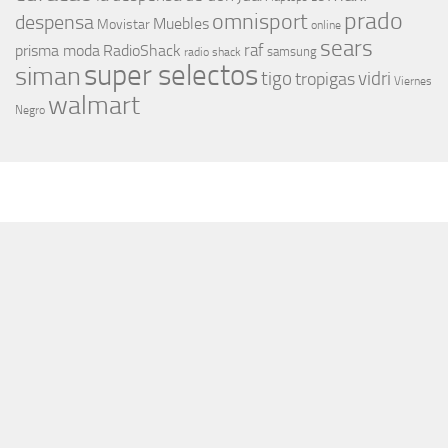
prado
omnisport
despensa
Muebles
Movistar
online
sears
raf
prisma moda
RadioShack
samsung
radio shack
super selectos
siman
tigo
vidri
tropigas
Viernes
walmart
Negro
MÁS