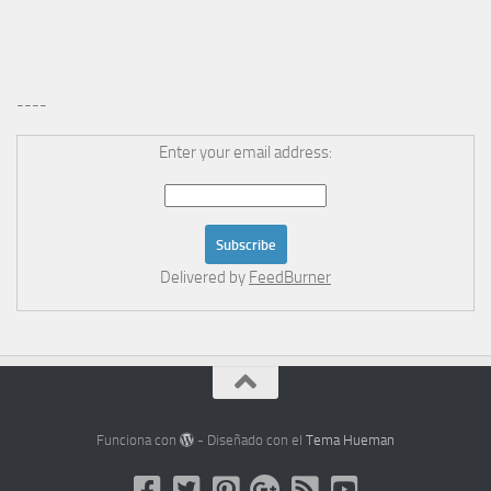
----
Enter your email address:
Delivered by
FeedBurner
Funciona con
- Diseñado con el
Tema Hueman