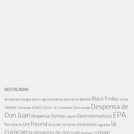
DESTACADAS
Black Friday
banco agricola
banco promerica
almacenes tropigas
Bebidas
camas
Despensa de
claro
Celulares
Davivienda
CARNES
COVID-19
Credisiman
EPA
Don Juan
despensa familiar
Electrodomesticos
digicel
la
freund
Ferreteria EPA
Guia de Compras
HOMECENTER
Juguetes
curacao
maxi
la despensa de don juan
laptops
LG