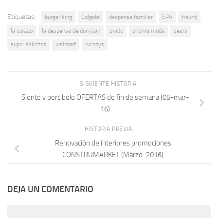
Etiquetas:
burger king
Colgate
despensa familiar
EPA
freund
la curaao
la despensa de don juan
prado
prisma moda
sears
super selectos
walmart
wendys
SIGUIENTE HISTORIA
Siente y percibelo OFERTAS de fin de semana (05-mar-
16)
HISTORIA PREVIA
Renovación de interiores promociones
CONSTRUMARKET (Marzo-2016)
DEJA UN COMENTARIO