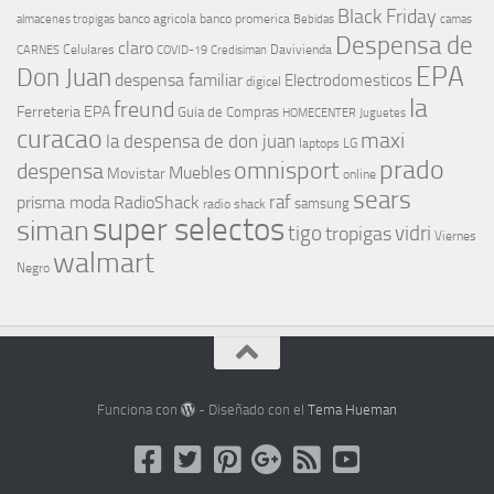
Black Friday
banco agricola
banco promerica
almacenes tropigas
Bebidas
camas
Despensa de
claro
Celulares
Davivienda
CARNES
COVID-19
Credisiman
EPA
Don Juan
despensa familiar
Electrodomesticos
digicel
la
freund
Ferreteria EPA
Guia de Compras
HOMECENTER
Juguetes
curacao
maxi
la despensa de don juan
laptops
LG
prado
omnisport
despensa
Muebles
Movistar
online
sears
raf
prisma moda
RadioShack
samsung
radio shack
super selectos
siman
tigo
vidri
tropigas
Viernes
walmart
Negro
Funciona con
- Diseñado con el
Tema Hueman