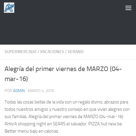
Saltar al contenido
SUPERMERCADO
/
VACACIONES
/
VERANO
Alegría del primer viernes de MARZO (04-
mar-16)
POR
ADMIN
·
MARZO 4, 2016
Todas las cosas bellas de la vida son un regalo divino, abrazos para
todos nuestros amigos y nuestro consejo en que vivan alegres con
sus familias. Alegría del primer viernes de MARZO (04-mar-16)
AHorA shopping night en SEARS el salvador. PIZZA hut new be
Better menu bajo en calorias.