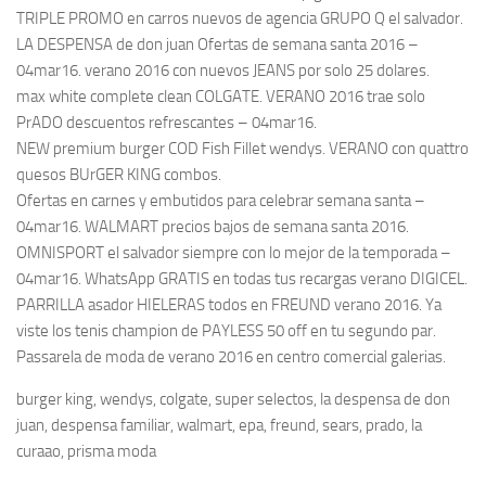
TRIPLE PROMO en carros nuevos de agencia GRUPO Q el salvador.
LA DESPENSA de don juan Ofertas de semana santa 2016 –
04mar16. verano 2016 con nuevos JEANS por solo 25 dolares.
max white complete clean COLGATE. VERANO 2016 trae solo
PrADO descuentos refrescantes – 04mar16.
NEW premium burger COD Fish Fillet wendys. VERANO con quattro
quesos BUrGER KING combos.
Ofertas en carnes y embutidos para celebrar semana santa –
04mar16. WALMART precios bajos de semana santa 2016.
OMNISPORT el salvador siempre con lo mejor de la temporada –
04mar16. WhatsApp GRATIS en todas tus recargas verano DIGICEL.
PARRILLA asador HIELERAS todos en FREUND verano 2016. Ya
viste los tenis champion de PAYLESS 50 off en tu segundo par.
Passarela de moda de verano 2016 en centro comercial galerias.
burger king, wendys, colgate, super selectos, la despensa de don
juan, despensa familiar, walmart, epa, freund, sears, prado, la
curaao, prisma moda