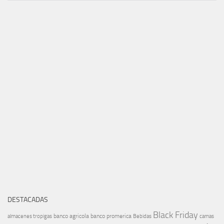
DESTACADAS
Black Friday
banco agricola
banco promerica
almacenes tropigas
Bebidas
camas