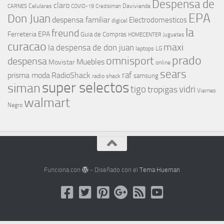
Despensa de
claro
Celulares
Davivienda
CARNES
COVID-19
Credisiman
EPA
Don Juan
despensa familiar
Electrodomesticos
digicel
la
freund
Ferreteria EPA
Guia de Compras
HOMECENTER
Juguetes
curacao
maxi
la despensa de don juan
laptops
LG
prado
omnisport
despensa
Muebles
Movistar
online
sears
raf
prisma moda
RadioShack
samsung
radio shack
super selectos
siman
tigo
vidri
tropigas
Viernes
walmart
Negro
Funciona con
- Diseñado con el
Tema Hueman