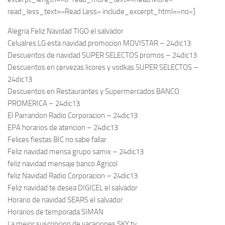
read_less_text=»Read Less» include_excerpt_html=»no»]
Alegria Feliz Navidad TIGO el salvador
Celualres LG esta navidad promocion MOVISTAR – 24dic13
Descuentos de navidad SUPER SELECTOS promos – 24dic13
Descuentos en cervezas licores y vodkas SUPER SELECTOS –
24dic13
Descuentos en Restaurantes y Supermercados BANCO
PROMERICA – 24dic13
El Parrandon Radio Corporacion – 24dic13
EPA horarios de atencion – 24dic13
Felices fiestas BIC no sabe fallar
Feliz navidad mensa grupo samix – 24dic13
feliz navidad mensaje banco Agricol
feliz Navidad Radio Corporacion – 24dic13
Feliz navidad te desea DIGICEL el salvador
Horario de navidad SEARS el salvador
Horarios de temporada SIMAN
La mejor suscripcion de vacaciones SKY tv