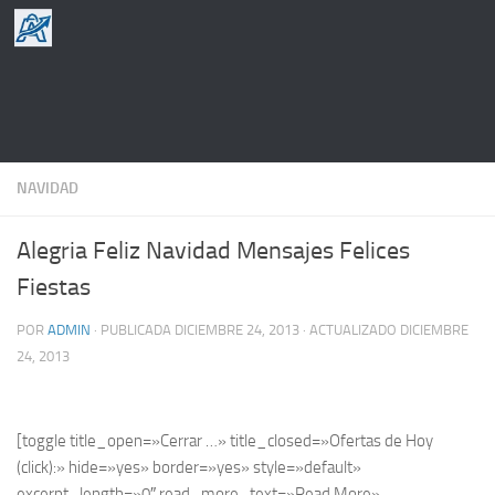
Saltar al contenido
NAVIDAD
Alegria Feliz Navidad Mensajes Felices
Fiestas
POR
ADMIN
· PUBLICADA
DICIEMBRE 24, 2013
· ACTUALIZADO
DICIEMBRE
24, 2013
[toggle title_open=»Cerrar …» title_closed=»Ofertas de Hoy
(click):» hide=»yes» border=»yes» style=»default»
excerpt_length=»0″ read_more_text=»Read More»