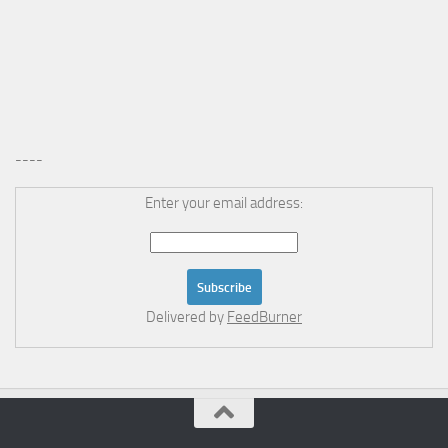
----
Enter your email address:
Delivered by
FeedBurner