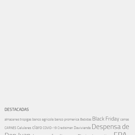
DESTACADAS
Black Friday
banco agricola
banco promerica
almacenes tropigas
Bebidas
camas
Despensa de
claro
Celulares
Davivienda
CARNES
COVID-19
Credisiman