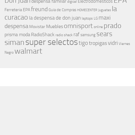
EPA
Don Juan
despensa familiar
Electrodomesticos
digicel
la
freund
Ferreteria EPA
Guia de Compras
HOMECENTER
Juguetes
curacao
maxi
la despensa de don juan
laptops
LG
prado
omnisport
despensa
Muebles
Movistar
online
sears
raf
prisma moda
RadioShack
samsung
radio shack
super selectos
siman
tigo
vidri
tropigas
Viernes
walmart
Negro
MÁS