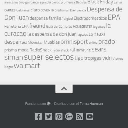
Black Friday
banco agricola
banco promerica
almacenes tropigas
Bebidas
camas
Despensa de
claro
Celulares
Davivienda
CARNES
COVID-19
Credisiman
EPA
Don Juan
despensa familiar
Electrodomesticos
digicel
la
freund
Ferreteria EPA
Guia de Compras
HOMECENTER
Juguetes
curacao
maxi
la despensa de don juan
laptops
LG
prado
omnisport
despensa
Muebles
Movistar
online
sears
raf
prisma moda
RadioShack
samsung
radio shack
super selectos
siman
tigo
vidri
tropigas
Viernes
walmart
Negro
Funciona con
- Diseñado con el
Tema Hueman