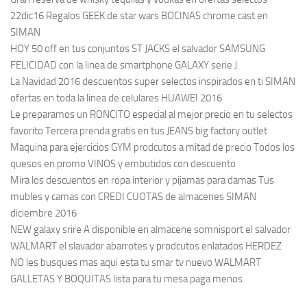
22dic16 Regalos GEEK de star wars BOCINAS chrome cast en
SIMAN
HOY 50 off en tus conjuntos ST JACKS el salvador SAMSUNG
FELICIDAD con la linea de smartphone GALAXY serie J
La Navidad 2016 descuentos super selectos inspirados en ti SIMAN
ofertas en toda la linea de celulares HUAWEI 2016
Le preparamos un RONCITO especial al mejor precio en tu selectos
favorito Tercera prenda gratis en tus JEANS big factory outlet
Maquina para ejercicios GYM prodcutos a mitad de precio Todos los
quesos en promo VINOS y embutidos con descuento
Mira los descuentos en ropa interior y pijamas para damas Tus
mubles y camas con CREDI CUOTAS de almacenes SIMAN
diciembre 2016
NEW galaxy srire A disponible en almacene somnisport el salvador
WALMART el slavador abarrotes y prodcutos enlatados HERDEZ
NO les busques mas aqui esta tu smar tv nuevo WALMART
GALLETAS Y BOQUITAS lista para tu mesa paga menos