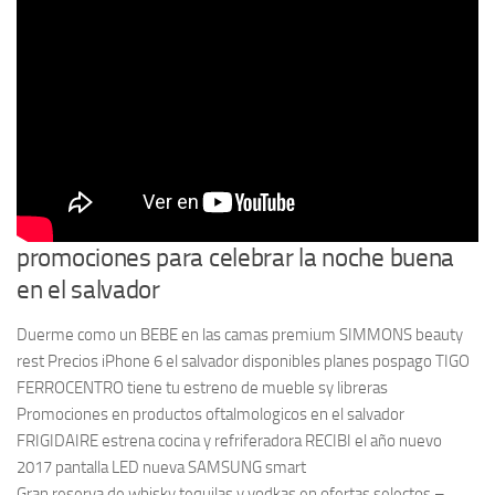
promociones para celebrar la noche buena
en el salvador
Duerme como un BEBE en las camas premium SIMMONS beauty
rest Precios iPhone 6 el salvador disponibles planes pospago TIGO
FERROCENTRO tiene tu estreno de mueble sy libreras
Promociones en productos oftalmologicos en el salvador
FRIGIDAIRE estrena cocina y refriferadora RECIBI el año nuevo
2017 pantalla LED nueva SAMSUNG smart
Gran reserva de whisky tequilas y vodkas en ofertas selectos –