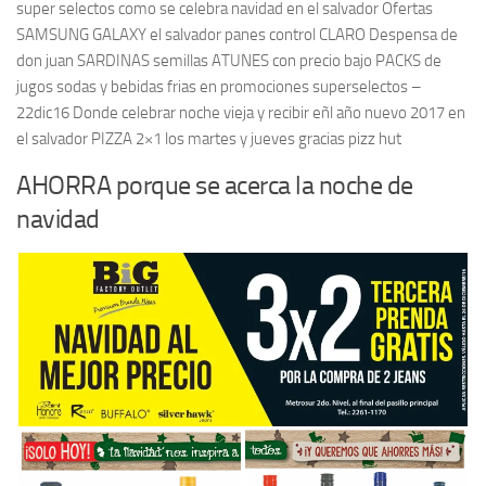
super selectos como se celebra navidad en el salvador Ofertas
SAMSUNG GALAXY el salvador panes control CLARO Despensa de
don juan SARDINAS semillas ATUNES con precio bajo PACKS de
jugos sodas y bebidas frias en promociones superselectos –
22dic16 Donde celebrar noche vieja y recibir eñl año nuevo 2017 en
el salvador PIZZA 2×1 los martes y jueves gracias pizz hut
AHORRA porque se acerca la noche de
navidad