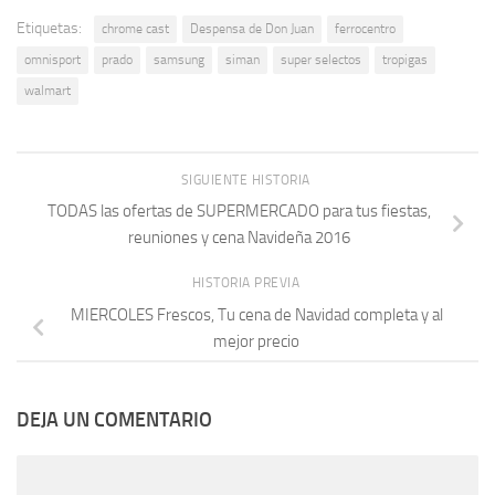
Etiquetas:
chrome cast
Despensa de Don Juan
ferrocentro
omnisport
prado
samsung
siman
super selectos
tropigas
walmart
SIGUIENTE HISTORIA
TODAS las ofertas de SUPERMERCADO para tus fiestas,
reuniones y cena Navideña 2016
HISTORIA PREVIA
MIERCOLES Frescos, Tu cena de Navidad completa y al
mejor precio
DEJA UN COMENTARIO