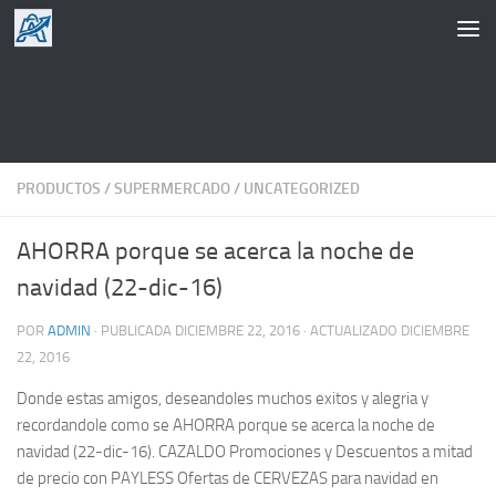
Saltar al contenido
PRODUCTOS
/
SUPERMERCADO
/
UNCATEGORIZED
AHORRA porque se acerca la noche de
navidad (22-dic-16)
POR
ADMIN
· PUBLICADA
DICIEMBRE 22, 2016
· ACTUALIZADO
DICIEMBRE
22, 2016
Donde estas amigos, deseandoles muchos exitos y alegria y
recordandole como se AHORRA porque se acerca la noche de
navidad (22-dic-16). CAZALDO Promociones y Descuentos a mitad
de precio con PAYLESS Ofertas de CERVEZAS para navidad en