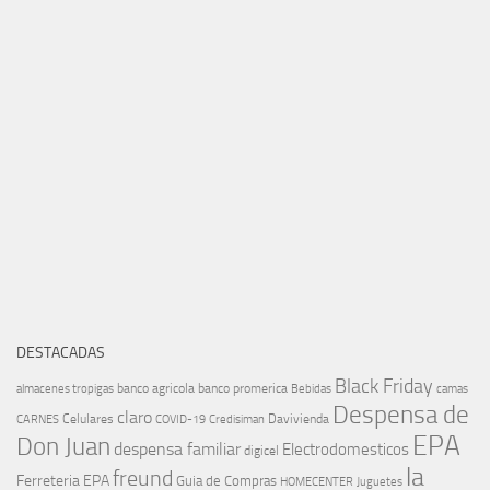
DESTACADAS
Black Friday
banco agricola
banco promerica
almacenes tropigas
Bebidas
camas
Despensa de
claro
Celulares
Davivienda
CARNES
COVID-19
Credisiman
EPA
Don Juan
despensa familiar
Electrodomesticos
digicel
la
freund
Ferreteria EPA
Guia de Compras
HOMECENTER
Juguetes