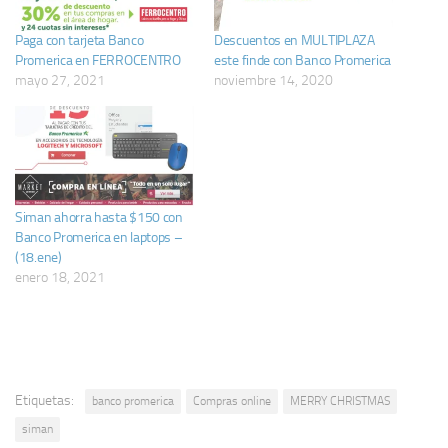
Paga con tarjeta Banco
Descuentos en MULTIPLAZA
Promerica en FERROCENTRO
este finde con Banco Promerica
mayo 27, 2021
noviembre 14, 2020
Siman ahorra hasta $150 con
Banco Promerica en laptops –
(18.ene)
enero 18, 2021
Etiquetas:
banco promerica
Compras online
MERRY CHRISTMAS
siman