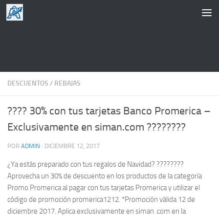
Saltar al contenido
DESCUENTOS
/
REBAJAS
???? 30% con tus tarjetas Banco Promerica –
Exclusivamente en siman.com ????????
POR
ADMIN
·
DICIEMBRE 12, 2017
¿Ya estás preparado con tus regalos de Navidad? ????????
Aprovecha un 30% de descuento en los productos de la categoría
Promo Promerica al pagar con tus tarjetas Promerica y utilizar el
código de promoción promerica1212. *Promoción válida 12 de
diciembre 2017. Aplica exclusivamente en siman .com en la