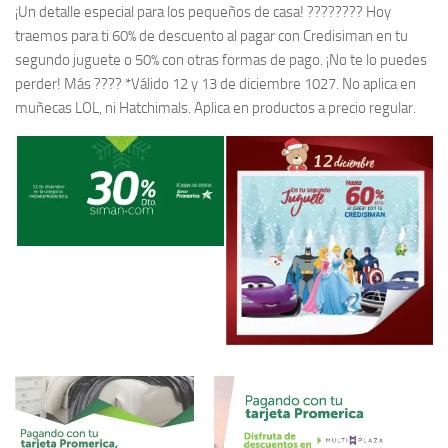
¡Un detalle especial para los pequeños de casa! ???????? Hoy
traemos para ti 60% de descuento al pagar con Credisiman en tu
segundo juguete o 50% con otras formas de pago. ¡No te lo puedes
perder! Más ???? *Válido 12 y 13 de diciembre 1027. No aplica en
muñecas LOL, ni Hatchimals. Aplica en productos a precio regular.