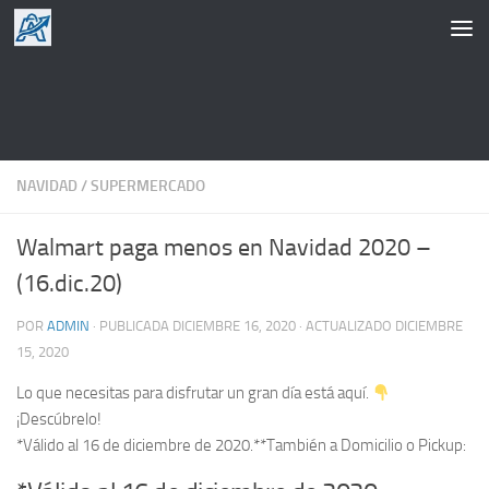
Saltar al contenido
NAVIDAD
/
SUPERMERCADO
Walmart paga menos en Navidad 2020 –
(16.dic.20)
POR
ADMIN
· PUBLICADA
DICIEMBRE 16, 2020
· ACTUALIZADO
DICIEMBRE
15, 2020
Lo que necesitas para disfrutar un gran día está aquí.
¡Descúbrelo!
*Válido al 16 de diciembre de 2020.**También a Domicilio o Pickup: