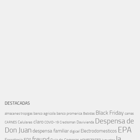
DESTACADAS
Black Friday
banco agricola
banco promerica
almacenes tropigas
Bebidas
camas
Despensa de
claro
Celulares
Davivienda
CARNES
COVID-19
Credisiman
EPA
Don Juan
despensa familiar
Electrodomesticos
digicel
la
freund
Ferreteria EPA
Guia de Compras