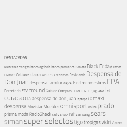
DESTACADAS
Black Friday
banco agricola
banco promerica
almacenes tropigas
Bebidas
camas
Despensa de
claro
Celulares
Davivienda
CARNES
COVID-19
Credisiman
EPA
Don Juan
despensa familiar
Electrodomesticos
digicel
la
freund
Ferreteria EPA
Guia de Compras
HOMECENTER
Juguetes
curacao
maxi
la despensa de don juan
laptops
LG
prado
omnisport
despensa
Muebles
Movistar
online
sears
raf
prisma moda
RadioShack
samsung
radio shack
super selectos
siman
tigo
vidri
tropigas
Viernes