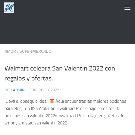
Saltar al contenido
AMOR
/
SUPERMERCADO
Walmart celebra San Valentin 2022 con
regalos y ofertas.
POR
ADMIN
·
FEBRERO 10, 2022
¡Lleva el obsequio ideal!
Aquí encuentras las mejores opciones
para elegir en #SanValentín. «walmart Precio bajo en ositos de
peluches san valentin 2022» «walmart Precio bajo en galletas de
amor y amistad san valentin 2022»