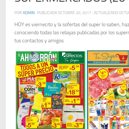
POR
ADMIN
· PUBLICADA
OCTUBRE 20, 2017
· ACTUALIZADO
OCTU
HOY es viernecito y la sofertas del super lo saben, 
conociendo todas las rebajas publicadas por los super
tus contactos y amigos.