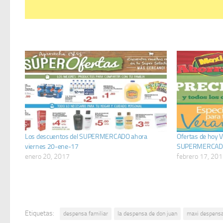
Los descuentos del SUPERMERCADO ahora
Ofertas de hoy V
viernes 20-ene-17
SUPERMERCAD
enero 20, 2017
febrero 17, 20
Etiquetas:
despensa familiar
la despensa de don juan
maxi despens