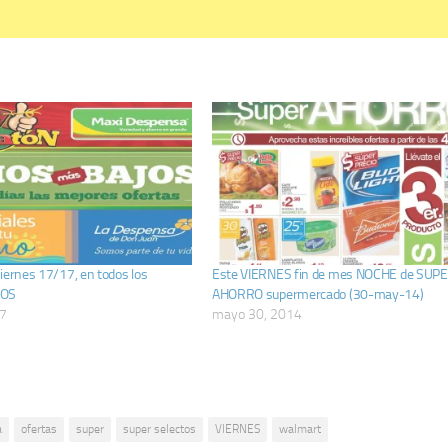
iernes 17/17, en todos los
Este VIERNES fin de mes NOCHE de SUP
OS
AHORRO supermercado (30-may-14)
17
mayo 30, 2014
a
ofertas
super
super selectos
VIERNES
walmart