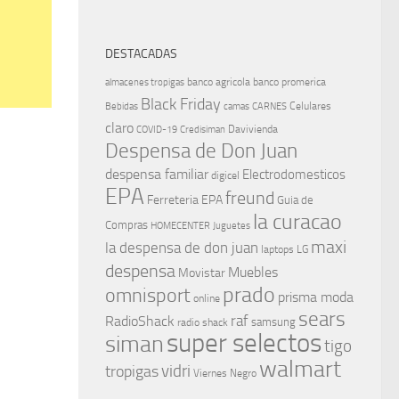
DESTACADAS
banco agricola
banco promerica
almacenes tropigas
Black Friday
Celulares
Bebidas
camas
CARNES
claro
Davivienda
COVID-19
Credisiman
Despensa de Don Juan
despensa familiar
Electrodomesticos
digicel
EPA
freund
Ferreteria EPA
Guia de
la curacao
Compras
HOMECENTER
Juguetes
maxi
la despensa de don juan
laptops
LG
despensa
Muebles
Movistar
prado
omnisport
prisma moda
online
sears
raf
RadioShack
samsung
radio shack
super selectos
siman
tigo
walmart
vidri
tropigas
Viernes Negro