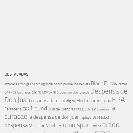
DESTACADAS
Black Friday
banco agricola
banco promerica
almacenes tropigas
Bebidas
camas
Despensa de
claro
Celulares
Davivienda
CARNES
COVID-19
Credisiman
EPA
Don Juan
despensa familiar
Electrodomesticos
digicel
la
freund
Ferreteria EPA
Guia de Compras
HOMECENTER
Juguetes
curacao
maxi
la despensa de don juan
laptops
LG
prado
omnisport
despensa
Muebles
Movistar
online
sears